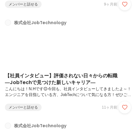
いる方、ぜひ最後まで読んでみてください😊──自己紹介をお願いしま
メンバーと話せる
9ヶ月前
す！はじめまして、S.Eと申します。前職では４年間、看護師として勤
務していました。回復期リハビリテーション病棟や保育園での勤務を経
て、「テクノロジーで医療現場を支えたい」という想いが強くなり、思
株式会社JobTechnology
い切ってエンジニアに転身しました。現在は電子カルテなど医療系のシ
ステム導入に携わっています。 ──JobTechへ入社したきっか...
【社員インタビュー】評価されない日々からの転職
―JobTechで見つけた新しいキャリア―
こんにちは！N.Hです😊今回も、社員インタビューしてきましたよ～！
エンジニアを目指している方、JobTechについて気になる方！ぜひご覧
ください！──自己紹介をお願いします！今年の7月より、JobTechに入
社致しました、Kと申します。 私は大学卒業後、メーカー系の情報シス
メンバーと話せる
11ヶ月前
テム部門で働き、その後IT業界の中で転職をし様々なことを経験してき
ました。運用・保守、システム開発、システム導入などなど…多岐にわ
たります。 その中でPL(若干PMO寄り)としてメンバーやBPさんの管
株式会社JobTechnology
理、ベンダーさんのコントロールなどをメインでやってきました。 家
族構成は夫と二人暮らし。 趣味は、 1.サンリオ＆サンリ...