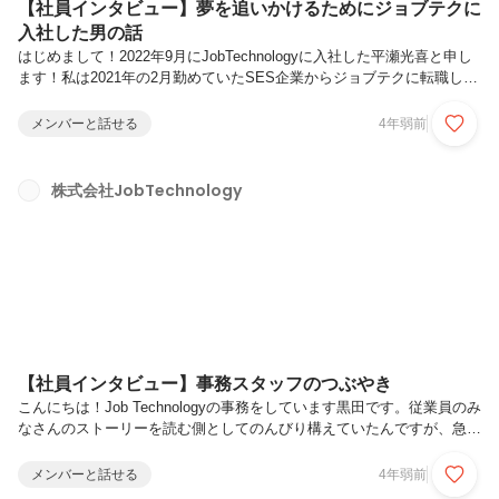
【社員インタビュー】夢を追いかけるためにジョブテクに
入社した男の話
はじめまして！2022年9月にJobTechnologyに入社した平瀬光喜と申し
ます！私は2021年の2月勤めていたSES企業からジョブテクに転職しま
した。以前勤めていた会社から転職したのは、給料が支払われな
い！！！ 給料明細すらない！！！こういったことが数ヶ月続き、会社
メンバーと話せる
4年弱前
への不信感であったり、お金がないという不安が生まれたからです。転
職活動するにあたっていろいろな会社さんと面談させてもらいました
が、どこの会社もどことなく以前勤めていた会社に似た雰囲気を感じて
株式会社JobTechnology
しまいなかなか踏み切れない状況でした。ところがある日受けた面談
で、SES会社にいいイメージを持てなくなっていた私が心を動かされ
た会社...
【社員インタビュー】事務スタッフのつぶやき
こんにちは！Job Technologyの事務をしています黒田です。従業員のみ
なさんのストーリーを読む側としてのんびり構えていたんですが、急に
代表から「書いて（ハート）」と依頼されまして、白目になってます。
自分のことを伝えるのが本当に苦手なので読みづらいかもしれません
メンバーと話せる
4年弱前
が、よろしくお願いします。・JobTechに入ったきっかけ 知人の紹介