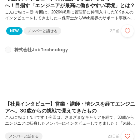
へ！目指す「エンジニアが最高に働きやすい環境」とは？
こんにちは～😊 今回は、2026年8月に管理部に仲間入りしたY.Kさんの
インタビューをしてきました～保育士からWeb業界のサポート事務へキ
ャリアチェンジという異色の経歴を持つY.Kさん。そんな彼女が「なぜ
当社を選んだのか」「これからどんな環境を作っていきたいのか」、
NEW
メンバーと話せる
2日前
JobTechについて気になる方！ぜひご覧ください！── 自己紹介をお願
いします！はじめまして、Y.Kです。好きなことは、TVerやネトフリな
どの動画鑑賞です。あとは、子どもたちとお出かけするのも好きで、次
株式会社JobTechnology
はどこに行こうかとわくわくしながら計画しています！これまでの経歴
は、保育士・幼稚園教諭として13年間、現場で子どもたちや保...
【社員インタビュー】営業・講師・情シスを経てエンジニ
アへ。30歳からの挑戦で見えてきたもの
こんにちは！N.Hです！今回は、さまざまなキャリアを経て、30歳から
エンジニアに転身したメンバーにインタビューしてきました！「未経験
からエンジニアって、本当になれるの？」「30代からのキャリアチェ
ンジって遅すぎる？」そんな不安を持っている方に、ぜひ読んでいただ
メンバーと話せる
23日前