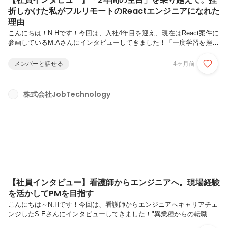
折しかけた私がフルリモートのReactエンジニアになれた
理由
こんにちは！N.Hです！今回は、入社4年目を迎え、現在はReact案件に
参画しているM.Aさんにインタビューしてきました！「一度学習を挫折
してしまった…」「実務でコードを書いていない時期があって不安…」
そんな悩みを持つ方に、ぜひ読んでいただきたい内容となっております
メンバーと話せる
4ヶ月前
😊── 自己紹介をお願いします！今年でジョブテクに入って5年目の
M.Aと申します。入社して最初の1年目は、情報システムの業務を行い
ながらJavaScriptの勉強を行っていました。平日週2回2時間の講義を受
株式会社JobTechnology
け、講義で出た課題や自主制作の時間も別で取っていました。その後の
2年間は、某大手アパレルブランドのメルマガ制作ディレクター...
【社員インタビュー】看護師からエンジニアへ。現場経験
を活かしてPMを目指す
こんにちは～N.Hです！今回は、看護師からエンジニアへキャリアチェ
ンジしたS.Eさんにインタビューしてきました！"異業種からの転職っ
てどうなんだろう...""未経験でもエンジニアになれるのかな..."と思って