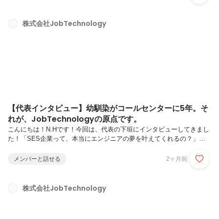
きたい内容です😊── 自己紹介をお願いします！M.Hです。趣味は漫画
を読むことと、猫と遊ぶことです🐱前職では営業、プログラミング講
師、情シスと、いくつかの職種を経験してきました。── JobTechに入
株式会社JobTechnology
社を決めた理由やきっかけを教えてください。もともとエンジニアに興
味があったことが一番の理由です。加えて、入社前にすでにJobTech...
【代表インタビュー】幼馴染がコールセンターに5年。そ
れが、JobTechnologyの原点です。
こんにちは！N.Hです！今回は、代表の下垣にインタビューしてきまし
た！「SES企業って、本当にエンジニアの夢を叶えてくれるの？」
「正社員で給与も上がって、長く働ける会社なんて本当にあるの？」そ
んな疑問を持つ方に、ぜひ読んでいただきたい内容となっておりますの
メンバーと話せる
2ヶ月前
で、ぜひ最後まで読んでください😊この事業を始めようと思ったきっ
かけは何ですか？私の幼馴染がSES会社に入っていたのですが、5年間
もコールセンターをやらされていました。「ゲームエンジニアになりた
株式会社JobTechnology
い。」そう言って入社したのに、誰も彼のキャリアのことを考えていな
かったんです。夢と希望を利用して、ただ稼働させるだけ。彼はそんな
会社に5年間いたん...