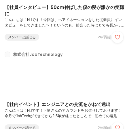
【社員インタビュー】50cm伸ばした僕の髪が誰かの笑顔
に
こんにちは！N.Iです！今回は、ヘアドネーションをした従業員にイン
タビューをしてきました〜！というのも、前会った時はとても長かった
髪の毛が、先日久しぶりに会ったらとても短くなっていてびっくりした
ので、そのままインタビューをすることになりました笑Before Afterの
メンバーと話せる
2年弱前
写真は最後に載せますね〜✨では早速インタビューへ！Q,なぜヘアドネ
ーションをしようと思ったのですか？A,友達が白血病になり髪の毛が抜
けてしまい、その子がウィッグを購入しようとしたところ値段がすごく
株式会社JobTechnology
高かったと聞いたので。供給が追いついてないためとても高いそうで
す。そこで少しでも貢献できたらなと思い、寄付をしました。ー50セ
ン...
【社内イベント】エンジニアとの交流をかねて遠出
こんにちは！N.Iです！下垣さんのアカウントをお借りしております！
今月でJobTechができてから2.5年が経ったところで...初めての遠足の
光景をお送りします〜！社長は普段、口癖のように「飲み会や帰社日、
社内イベントなんか、会社が従業員のことを洗脳しようとしているだけ
メンバーと話せる
2年弱前