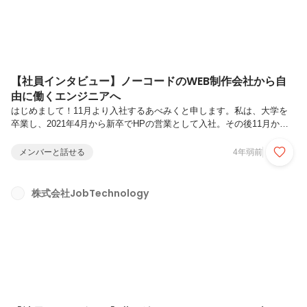
【社員インタビュー】ノーコードのWEB制作会社から自
由に働くエンジニアへ
はじめまして！11月より入社するあべみくと申します。私は、大学を
卒業し、2021年4月から新卒でHPの営業として入社。その後11月から
退社する2022年7月まではHPの制作側のお仕事をしていました。HP制
作の仕事内容は、とても好きで趣味のような感覚で楽しく働いていまし
メンバーと話せる
4年弱前
た。が、なぜ辞めたか一言でいうと社風が合わなかったからです。いわ
ゆる「ゴリゴリの営業会社」で働いていたので、常に社内はピリピリと
した雰囲気。また上司の顔色を伺いながら仕事をするのが日常になって
株式会社JobTechnology
いたので、自分でも気が付かないうちに会社の場にいることが苦痛にな
っていました。当時は自分がつらいと感じていることにも気付いていな
かった...