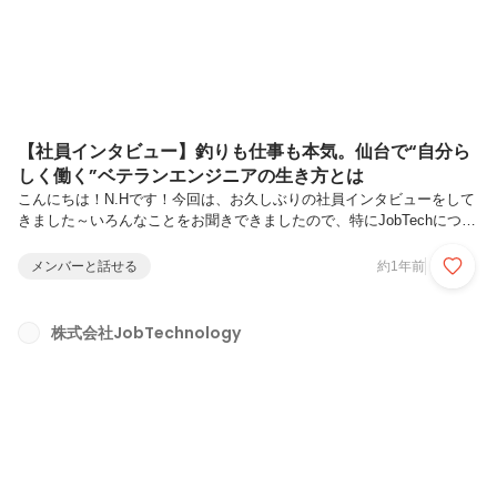
【社員インタビュー】釣りも仕事も本気。仙台で“自分ら
しく働く”ベテランエンジニアの生き方とは
こんにちは！N.Hです！今回は、お久しぶりの社員インタビューをして
きました～いろんなことをお聞きできましたので、特にJobTechについ
て気になる方！ぜひご覧ください！──まずは自己紹介をお願いしま
す！JobTechに入社してもう少しで1年目のT.Sです。社会人になってか
メンバーと話せる
約1年前
らほぼIT業界におり、もう20年以上になります。高校を卒業してから、
ずっと東京で暮らしており、3年前に親族の介護のため東北へ移住とい
うか帰省することになり、現在は仙台で暮らしています。東京に比べて
株式会社JobTechnology
遊ぶところは多くないですが、自然がいっぱいで現在ではサーフ釣りに
ハマってしまい、週末はほぼ釣りに出かけています。（今年こそ、6...