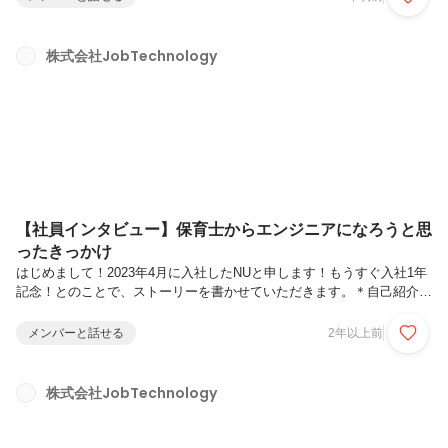
なんやから、家で資格の勉強している方が100倍価値あるやろ〜各々好
きなことしてリフレッシュし〜」と言っているので、なかなか実現しま
せんでしたが...実は今回の遠足先は、このときに決まっておりました！
株式会社JobTechnology
こちらの写真、創業当初にどこに遊びにいきたいか？と話していたもの
でして、この日から2.5年経ち、やっと実現できた内容となります...
【社員インタビュー】保育士からエンジニアになろうと思
ったきっかけ
はじめまして！2023年4月に入社したNUと申します！もうすぐ入社1年
記念！とのことで、ストーリーを書かせていただきます。＊自己紹介＊
私は、短大卒業から約4年間、保育士として保育園や託児所で働いてき
ました。保育園の仕事は今でこそICT化が進んできていますが、それで
メンバーと話せる
2年以上前
も保育業界はかなりアナログな環境で、日誌や連絡帳など、なんでも手
書きの毎日でした。(保育実習中はボールペンは1日1本のペースでイン
クを消費していました...)そんな中、働いていた保育園でICT化が進み、
株式会社JobTechnology
今まで手書きだった書類が全てアプリで完結するようになりました。事
務作業の時間が大幅に削減でき、子どもと関わる時間が増えることに
感...