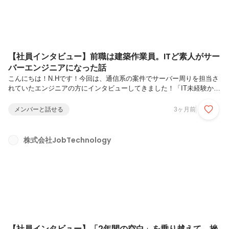
【社員インタビュー】前職は建築作業員。ITど素人がサー
バーエンジニアになった話
こんにちは！N.Hです！今回は、通信系の案件でサーバー周りを担当さ
れていたエンジニアの方にインタビューしてきました！「IT未経験から
転職するのって不安…」「色々やりすぎてキャリアの方向性がわからな
くなってきた…」そんな悩みを持つ方に、ぜひ読んでいただきたい内容
メンバーと話せる
3ヶ月前
となっております😊自己紹介をお願いします！今年で入社5年目になる
S.Iです。趣味は柔道と珈琲淹れること、レアチーズケーキを作ること
です。あと、漫画を読むのが好きです。前職は建築業で作業員していま
株式会社JobTechnology
した。JobTechに入社してからこれまでの間で成長したことはあります
か？説明が難しいですが、色々なことに興味を持ったところです。知る
ことは...
【社員インタビュー】「2年間の空白」を乗り越えて。挫