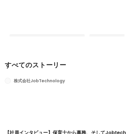
すべてのストーリー
【社員インタビュー】保育士から事
【社員インタビュー】
務、そしてJobtechへ！目指す「エン
シスを経てエンジニアへ
株式会社JobTechnology
ジニアが最高に働きやすい環境」と
挑戦で見えてきたもの
最新順で表示
最新順で表示
は？
【社員インタビュー】保育士から事務、そしてJobtech