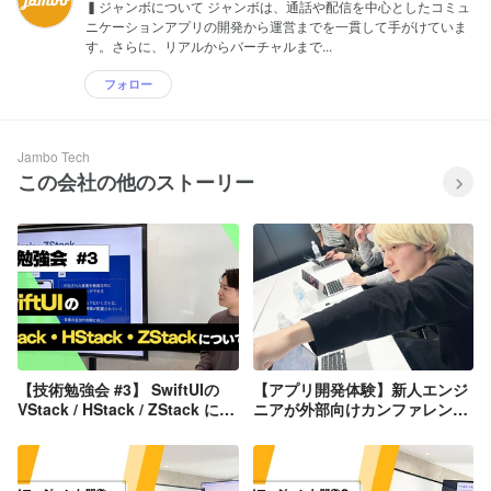
▍ジャンボについて ジャンボは、通話や配信を中心としたコミュ
ニケーションアプリの開発から運営までを一貫して手がけていま
す。さらに、リアルからバーチャルまで...
フォロー
Jambo Tech
この会社の他のストーリー
【技術勉強会 #3】 SwiftUIの
【アプリ開発体験】新人エンジ
VStack / HStack / ZStack につ
ニアが外部向けカンファレンス
いて理解する
を開催しました！