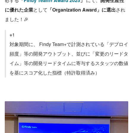
彰する
「
Findy Team+ Award 2025
」
 にて、
開発生産性
に優れた企業
として
「Organization Award」に選出
され
ました！🎉
※1
対象期間に、 Findy Team+で計測されている「デプロイ
頻度」等の開発アウトプット、並びに「変更のリードタ
イム」等の開発リードタイムに寄与するスタッツの数値
を基にスコア化した指標（特許取得済み）