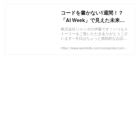
コードを書かない1週間！？
「AI Week」で見えた未来の
エンジニア像 | 株式会社ジャン
株式会社ジャンボの伊藤です！いつもス
トーリーをご覧いただきありがとうござ
ボ
います✨今日はちょっと挑戦的なお話を
シェアします！「もし、手でコードを書
くのを完全に禁止したら、開発現場って
https://www.wantedly.com/companies/compa
ny_725162/post_articles/990187
どうなると思い...