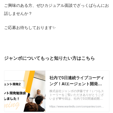
ご興味のある方、ぜひカジュアル面談でざっくばらんにお
話しませんか？
ご応募お待ちしております✨️
ジャンボについてもっと知りたい方はこちら
社内で3日連続ライブコーディ
ング！AIエージェント開発勉
強会を覗いてみた | 株式会社ジ
株式会社ジャンボの伊藤です！いつもス
トーリーをご覧いただきありがとうござ
ャンボ
います🐼今回は、社内で3日間連続開催
したAIエージェント開発勉強会について
のレポートです📝Android・Web・
https://www.wantedly.com/companies/compa
ny_725162/post_articles/997772
iOS、...