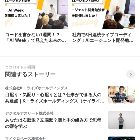
コードを書かない1週間！？
社内で3日連続ライブコーディ
「AI Week」で見えた未来のエ
ング！AIエージェント開発勉強
ンジニア像
会を覗いてみた
ココロオドル瞬間
関連するストーリー
株式会社K・ライズホールディングス
目配り・気配り・心配りとは？仕事ができる人の
共通点｜K・ライズホールディングス（ケイライ
ズ)
デジタルアスリート株式会社
あなたは右脳派？左脳派？腕と手の組み方で思考
の癖を学ぶ
マイクロベース株式会社