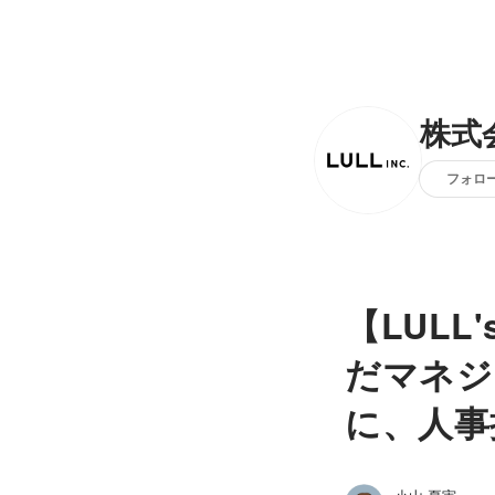
株式会
フォロ
【LULL
だマネジ
に、人事