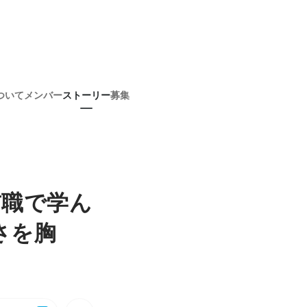
ついて
メンバー
ストーリー
募集
。前職で学ん
さを胸