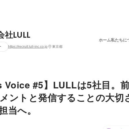
社LULL
ホーム
私たちに
ー
https://recruit.lull-inc.co.jp
東京都
's Voice #5】LULLは5社目
メントと発信することの大切
担当へ。