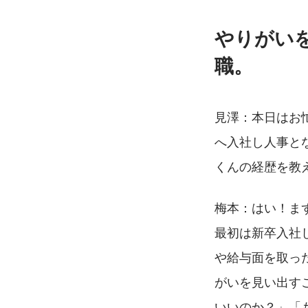
やりがい
職。
見澤：本日はお
へ入社し人事と
くんの経歴を教
梅本：はい！ま
最初は新卒入社
や給与面を取っ
がいを見い出す
いいのか？」「