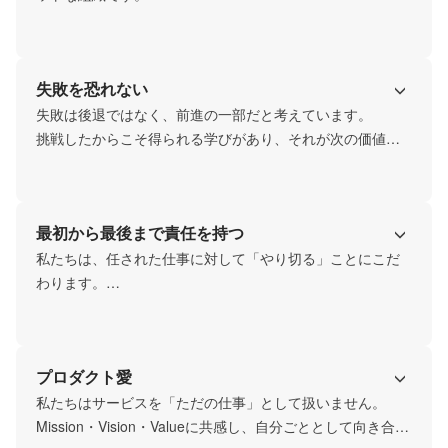
どんな小さな違和感やアイデアも大切にされ、組織の意思
決定に活かされていきます。

自分の声が価値になる環境だからこそ、一人ひとりが主体
失敗を恐れない
的に考え、動くことが自然と根付いています。
失敗は後退ではなく、前進の一部だと考えています。

挑戦したからこそ得られる学びがあり、それが次の価値に
つながる。だからこそ、挑戦しないことよりも挑戦するこ
とを評価します。

うまくいかなかった経験もすべて糧にして、次の一歩をよ
最初から最後まで責任を持つ
り強く踏み出していく文化です。
私たちは、任された仕事に対して「やり切る」ことにこだ
わります。

部分的に関わるのではなく、最初から最後まで向き合い続
けることで、本当の価値が生まれると考えています。

うまくいかない時も含めて自分ごととして捉え、やり抜
プロダクト愛
く。その積み重ねが信頼となり、次の挑戦へとつながって
いきます。
私たちはサービスを「ただの仕事」として扱いません。

Mission・Vision・Valueに共感し、自分ごととして向き合う