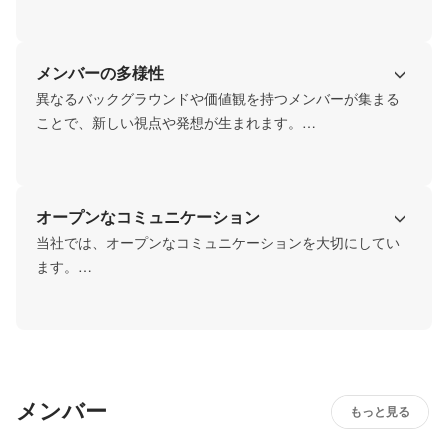
ことを大切にしています。

どうすればもっと良くできるか、どうすればもっと価値を
届けられるか。

メンバーの多様性
細部までこだわり抜き、プロダクトと本気で向き合い続け
る姿勢を大切にしています。
異なるバックグラウンドや価値観を持つメンバーが集まる
ことで、新しい視点や発想が生まれます。

違いを否定するのではなく、尊重し合うことが、より良い
意思決定につながると考えています。

一人ひとりの個性が活きる環境だからこそ、組織としての
オープンなコミュニケーション
可能性も広がり続けます。
当社では、オープンなコミュニケーションを大切にしてい
ます。

アドレスフリーのオフィスを採用し、部署や役割を越えて
気軽に会話や相談ができる環境です。

日々の発信や対話が、スピード感ある意思決定と組織の成
長につながっています。
メンバー
もっと見る