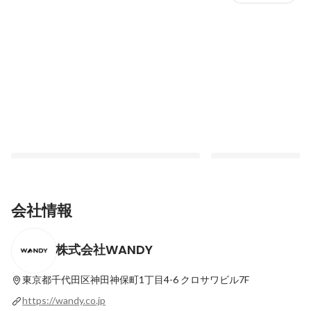
会社情報
株式会社WANDY
07.本質を掴む"変態的探究心"。『私の入社
06.人と関わり、自分
の原体験 』俵淳 (立ち上げメンバー/監査
の原体験 』沖中 歩美
役)
ーション）
東京都千代田区神田神保町1丁目4-6
クロサワビル7F
最新順で表示
最新順で表示
https://wandy.co.jp