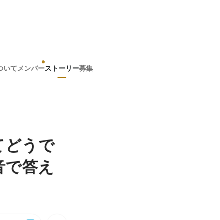
ついて
メンバー
ストーリー
募集
てどうで
音で答え