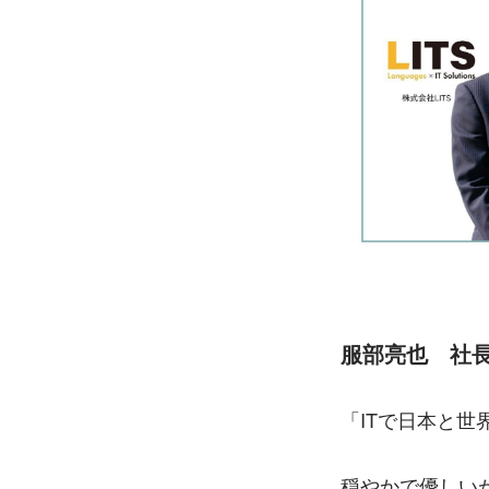
服部亮也　社
「ITで日本と世
穏やかで優しい