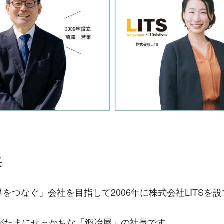
長
界をつなぐ」会社を目指して2006年に株式会社LITSを
がたまにせっかちな「鍛冶屋」の社長です。