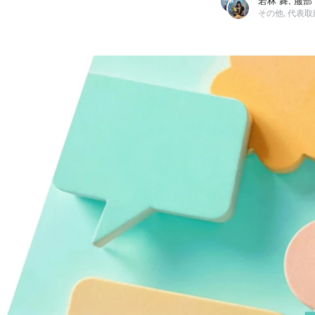
若林 舞, 服部
その他, 代表
若林 舞
株式会社LITS / その他