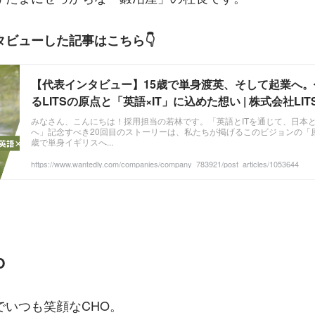
ビューした記事はこちら👇
【代表インタビュー】15歳で単身渡英、そして起業へ
るLITSの原点と「英語×IT」に込めた想い | 株式会社LIT
みなさん、こんにちは！採用担当の若林です。「英語とITを通じて、日本
へ」記念すべき20回目のストーリーは、私たちが掲げるこのビジョンの「
歳で単身イギリスへ...
https://www.wantedly.com/companies/company_783921/post_articles/1053644
O
でいつも笑顔なCHO。