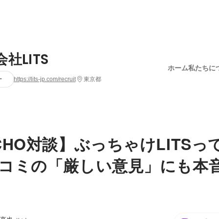
社LITS
ホーム
私たちに
ー
https://lits-jp.com/recruit
東京都
CHO対談】ぶっちゃけLITSっ
コミの「厳しい意見」にも本