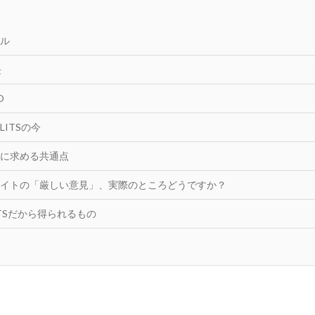
ル
長
O
ITSの今
に求める共通点
イトの「厳しい意見」、実際のところどうですか？
ITSだから得られるもの