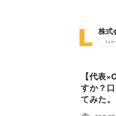
株式会
フォロ
【代表×
すか？口
てみた。