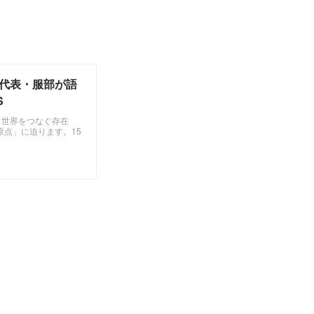
。代表・服部が語
S
と世界をつなぐ存在
原点」に迫ります。15