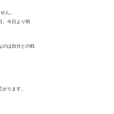
ません。
日。今日より明
なのは自分との戦
広がります。