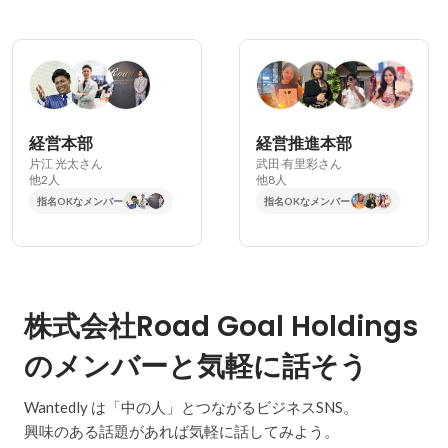
経営本部
経営推進本部
片江 光太さん
武田 有里彩さん
他2人
他8人
指名OKなメンバー
指名OKなメンバー
株式会社Road Goal Holdings
のメンバーと気軽に話そう
Wantedly は「中の人」とつながるビジネスSNS。
興味のある話題があれば気軽に話してみよう。