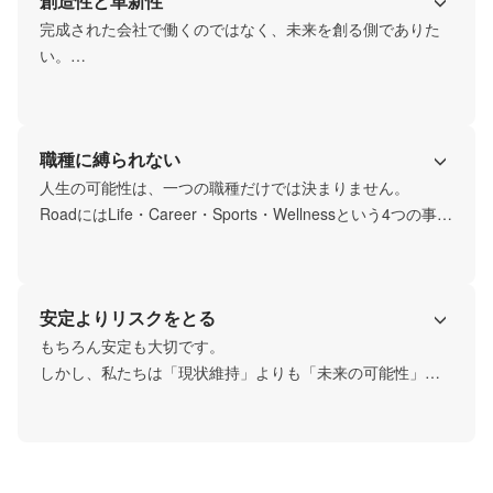
創造性と革新性
きる環境です。
完成された会社で働くのではなく、未来を創る側でありた
い。

Roadは、現状維持よりも挑戦を選び続ける会社です。

新しい事業、新しい仕組み、新しい価値。

変化を恐れず、常に次の可能性を追求しています。
職種に縛られない
人生の可能性は、一つの職種だけでは決まりません。

RoadにはLife・Career・Sports・Wellnessという4つの事業
領域があり、営業、人事、企画、マーケティング、事業開
発など多様な挑戦機会があります。

自分の可能性を広げながらキャリアを築くことができま
安定よりリスクをとる
す。
もちろん安定も大切です。

しかし、私たちは「現状維持」よりも「未来の可能性」を
選びたいと考えています。

令和を代表する企業を創るという大きな挑戦に向かい、誰
も歩いたことのない道を切り拓いていく。

その挑戦を楽しめる人と、一緒に未来を創りたいと思って