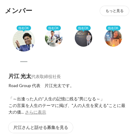
います。
メンバー
もっと見る
指名OK
指名OK
指名OK
指名OK
片江 光太
代表取締役社長
Road Group 代表　片江光太です。

「～出逢った人の“人生の記憶に残る”男になる～」

この言葉を人生のテーマに掲げ、"人の人生を変える"ことに最
大の価...
さらに表示
片江さんと話せる募集を見る