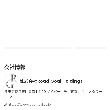
会社情報
株式会社Road Goal Holdings
深夜2時、オフィスはスタジアム。サムラ
ただの業績発表なら集
イブルーからRoadグループが受け取った
営陣が本気で仕掛け、
「非連続な成長の数理」
いて喜ぶ、Roadの総
東京都江東区青海1-1-20
ダイバーシティ東京 オフィスタワー
最新順で表示
最新順で表示
12F
https://www.road-goal.co.jp