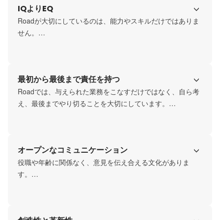
IQよりEQ
Roadが大切にしているのは、能力やスキルだけではありま
せん。

どれだけ優秀でも、一緒に働く仲間を尊重できない人と
は、大きな組織はつくれないと考えています。

素直さ、誠実さ、感謝、応援する姿勢。

最初から最後まで責任を持つ
人として信頼されることを、私たちは何より大切にしてい
ます。
Roadでは、与えられた業務をこなすだけではなく、自ら考
え、最後までやり切ることを大切にしています。

事業も組織もまだ発展途上だからこそ、一人ひとりが当事
者として関わることができます。

大きな裁量には、大きな責任が伴います。
オープンなコミュニケーション
役職や年齢に関係なく、意見を伝え合える文化がありま
す。

良いアイデアは立場ではなく中身で評価されるべきだと考
えています。

経営陣との距離も近く、事業や組織について本気で議論で