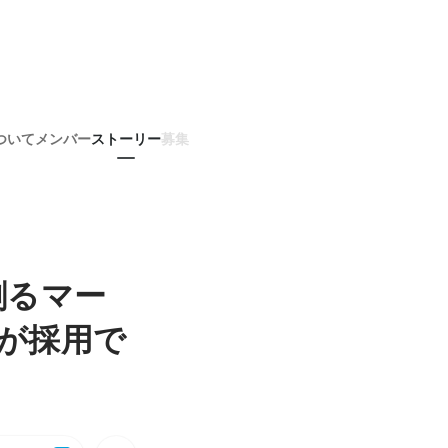
ついて
メンバー
ストーリー
募集
創るマー
Lが採用で