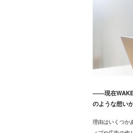
――現在WAK
のような想い
理由はいくつか
ィブや広告の作