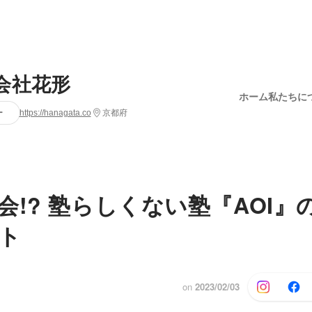
会社花形
ホーム
私たちに
ー
https://hanagata.co
京都府
会!? 塾らしくない塾『AOI』
ト
on
2023/02/03