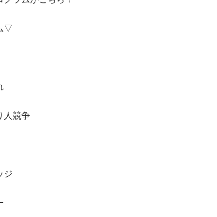
ム▽
れ
り人競争
ッジ
ー