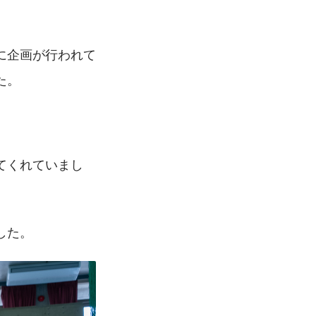
に企画が行われて
た。
てくれていまし
した。