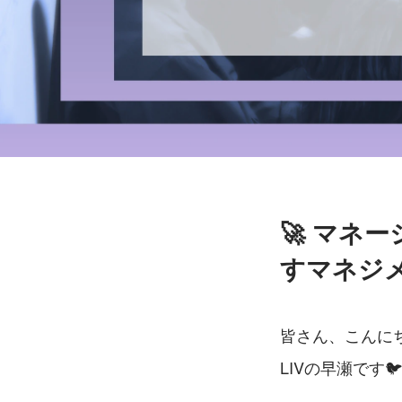
🚀 マネ
すマネジ
皆さん、こんに
LIVの早瀬です