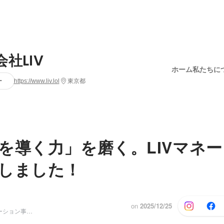
社LIV
ホーム
私たちに
ー
https://www.liv.lol
東京都
を導く力」を磨く。LIVマネ
しました！
on
2025/12/25
エンタメソリューション事業部 リーダー