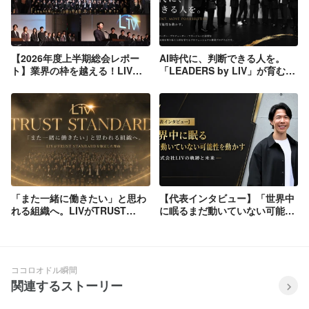
【2026年度上半期総会レポー
AI時代に、判断できる人を。
ト】業界の枠を越える！LIVが
「LEADERS by LIV」が育む未
描く未来への挑戦。「次の1
来を動かすプログラムとは。
年、私たちはどこへ向かうの
か？」
「また一緒に働きたい」と思わ
【代表インタビュー】「世界中
れる組織へ。LIVがTRUST
に眠るまだ動いていない可能性
STANDARDを策定した理由
を動かす」──LIVが挑む、その
先の未来とは
ココロオドル瞬間
関連するストーリー