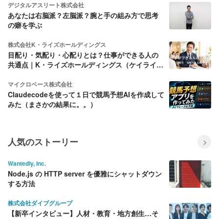
デジタルアスリート株式会社
あなたは右脳派？左脳派？腕と手の組み方で思考
の癖を学ぶ
株式会社K・ライズホールディングス
目配り・気配り・心配りとは？仕事ができる人の
共通点｜K・ライズホールディングス（ケイライ
ズ)
マイクロベース株式会社
Claudecodeを使って１日で競馬予想AIを作成して
みた（まさかの結果に。。）
人気のストーリー
Wantedly, Inc.
Node.js の HTTP server を優雅にシャットダウン
する方法
株式会社ダイブグループ
【新卒インタビュー】人材・教育・地方創生…そ