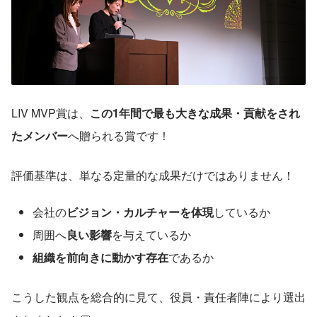
LIV MVP賞は、
この1年間で最も大きな成果・貢献をされ
たメンバー
へ贈られる賞です！
評価基準は、単なる定量的な成果だけではありません！
会社の
ビジョン・カルチャーを体現
しているか
周囲へ
良い影響
を与えているか
組織を前向きに動かす存在
であるか
こうした観点を総合的に見て、役員・責任者陣により選出