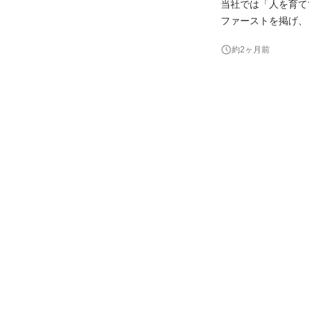
当社では「人を育て
ファーストを掲げ、きちんと行動で
っているアパレルブランドの
約2ヶ月前
化したスニーカーを