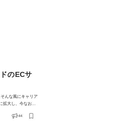
ドのECサ
 そんな風にキャリア
がら、モノを売る仕組
44
っかけに満ちていま