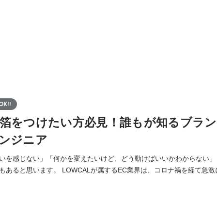
K!!
箔をつけたい方必見！誰もが知るブラン
ンジニア
いを感じない」「何かを変えたいけど、どう動けばいいかわからない」
属するEC業界は、コロナ禍を経て急激に拡大し、今なお成
です。 日々アップデートされるトレンドとユーザー行動に向き合いな
ていくーー そんなECの現場は、学びと挑戦にあふれた自分を変えるき