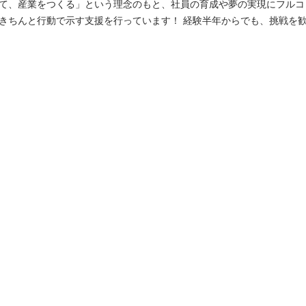
て、産業をつくる」という理念のもと、社員の育成や夢の実現にフルコ
示す支援を行っています！ 経験半年からでも、挑戦を歓迎します！誰もが知
EC開発を、私たちと一緒に盛り上げませんか？？ ◆仕事内容 お客様は、プレミア
はじめ大ヒットアイテムを多数揃える大手のスポーツメーカーや、ほと