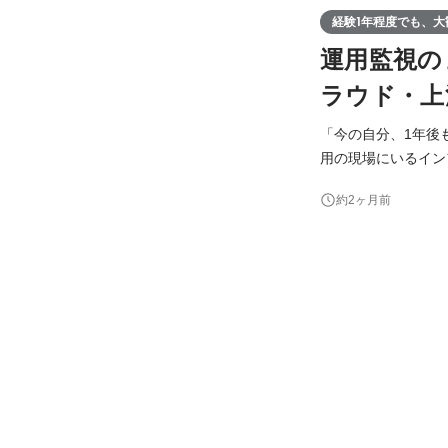
経験1年程度でも、大
運用監視の
ラウド・上
「今の自分、1年後
用の現場にいるインフラエン
請け案件が7割。だ
約2ヶ月前
「AWS/Azure」など
「微経験」から上流