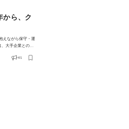
年から、ク
抱えながら保守・運
工程、そして
41