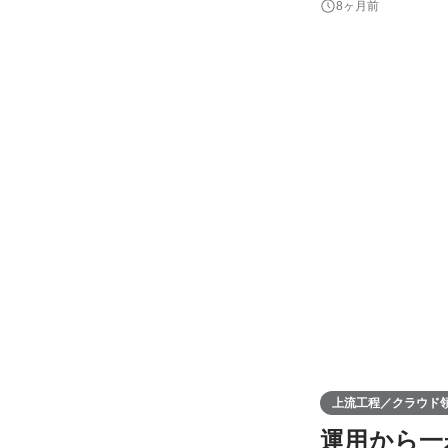
8ヶ月前
とです。 【募集ポジション】 今回、株式会社LOWCALでは、大規模な損害保険システムの開発プロジェクトに
長期的
上流工程／クラウド
運用から一