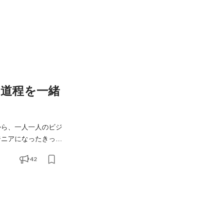
道程を一緒
在何%くらい近づいて
42
ーーーーー LOWCALは、お客様の課題解決を通じ