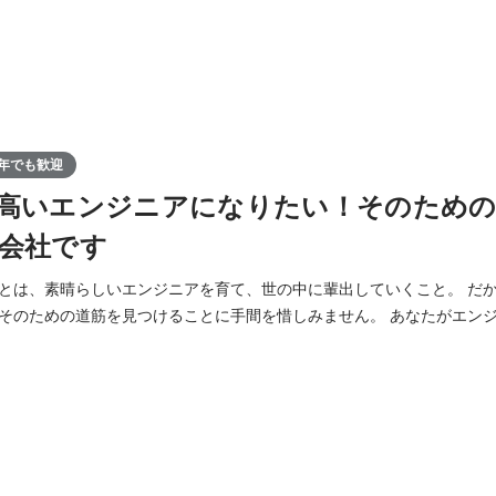
年でも歓迎
高いエンジニアになりたい！そのための
会社です
、素晴らしいエンジニアを育て、世の中に輩出していくこと。 だから、一人一人のビジ
の道筋を見つけることに手間を惜しみません。 あなたがエンジニアになったきっか
なってやりたいことは何ですか？ そのきっかけややりたいことに、現
いますか？ ぜひ、一度お話聞かせてください！ ーーーーー