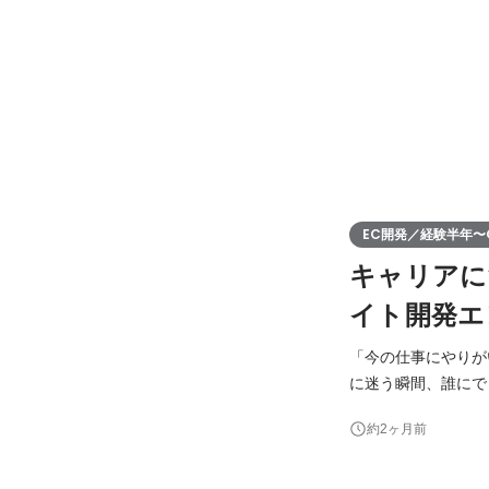
EC開発／経験半年〜O
キャリアに
イト開発エ
「今の仕事にやりが
に迷う瞬間、誰にでもあると思います。 LOWCALが
長を続けている分野
約2ヶ月前
みを根本からつくっ
す。