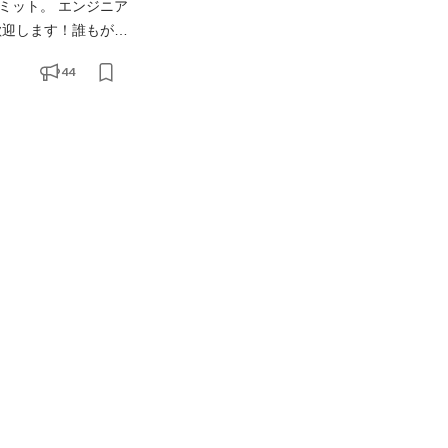
ミット。 エンジニア
44
んどの都心のデパ