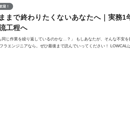
歓迎！
ままで終わりたくないあなたへ｜実務1
流工程へ
も同じ作業を繰り返しているのかな…？」 もしあなたが、そんな不安を
ジニアなら。ぜひ最後まで読んでいってください！ LOWCALは、大手企業との直
からこそ、経験が浅くても「要件定義」や「設計・構築」といった上流
のクラウド案件へ、最短ルートで挑戦できる環境を整えています。 ■ なぜ、LOWCALなら
へ