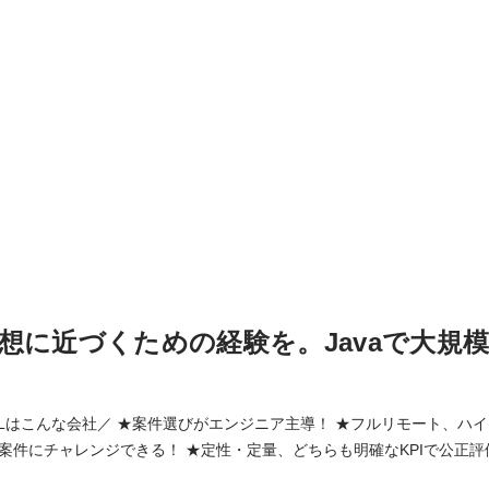
想に近づくための経験を。Javaで大規模
CALはこんな会社／ ★案件選びがエンジニア主導！ ★フルリモート、ハ
にチャレンジできる！ ★定性・定量、どちらも明確なKPIで公正評価！ 私たちが
の都合ではなく、エンジニアの自己実現。 それは理想論ではなく、今