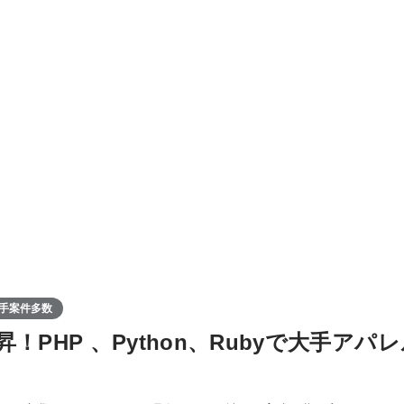
手案件多数
！PHP 、Python、Rubyで大手アパ