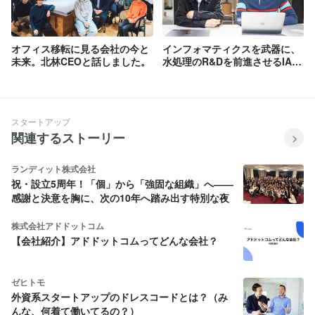
オフィス移転に見る会社の今と
インフォマティクスを武器に、
未来。北林CEOと話しました。
水処理のR&Dを前進させるIA
Div.の仕事とは？
スタートアップ
関連するストーリー
ランディット株式会社
祝・設立5周年！「個」から「強固な組織」へ――
感謝と決意を胸に、次の10年へ踏み出す特別な夜
株式会社アドドットコム
【会社紹介】アドドットコムってどんな会社？
ゼヒトモ
外資系スタートアップのドレスコードとは？（み
んな、何着て働いてるの？）