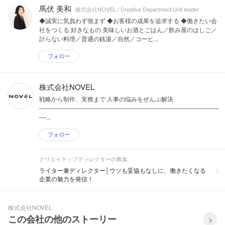
馬伏 美和
株式会社NOVEL / Creative Department/Unit leader
◆誠実に気負わず弛まず ◆お客様の成果を追求する ◆働きたい会
社をつくる 好きなもの 美味しいお酒とごはん／飲み屋のはしご／
計らない料理／普通の銭湯／自然／コーヒ...
フォロー
株式会社NOVEL
戦略から制作、実務まで 人事の悩みをぜんぶ解決
–––––––––––––––––––––––––––––––––––––––––––––––––––
––...
フォロー
クリエイティブディレクターの募集
ライター兼ディレクター│ウソも妥協もなしに、働きたくなる
企業の魅力を発信！
株式会社NOVEL
この会社の他のストーリー