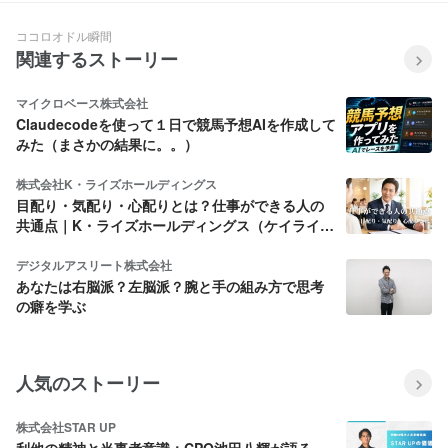
ココロオドル瞬間
関連するストーリー
マイクロベース株式会社
Claudecodeを使って１日で競馬予想AIを作成して
みた（まさかの結果に。。）
株式会社K・ライズホールディングス
目配り・気配り・心配りとは？仕事ができる人の
共通点｜K・ライズホールディングス（ケイライ
ズ)
デジタルアスリート株式会社
あなたは右脳派？左脳派？腕と手の組み方で思考
の癖を学ぶ
人気のストーリー
株式会社STAR UP
利他の精神と当事者意識：CPO池田八輝が語る