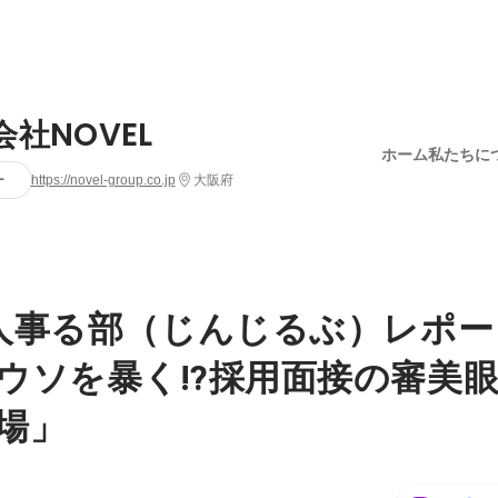
会社NOVEL
ホーム
私たちに
ー
https://novel-group.co.jp
大阪府
人事る部（じんじるぶ）レポー
ウソを暴く⁉️採用面接の審美
場」