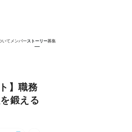
ついて
メンバー
ストーリー
募集
ト】職務
眼を鍛える