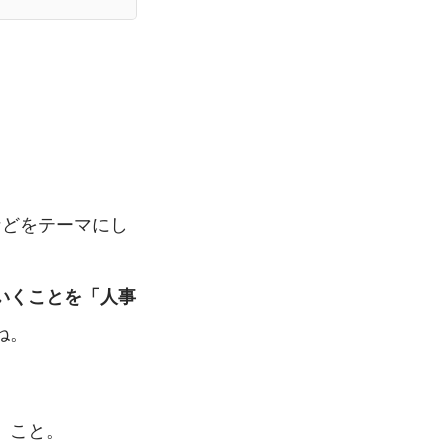
などをテーマにし
いくことを「人事
ね。
』こと。