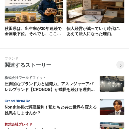
秋田県は、出生率が30年連続で
個人経営が減っていく時代に、
全国最下位。それでも、ここで
あえて法人になった理由。
椎茸をやっている理由。
ブランド
関連するストーリー
株式会社ワールドフィット
圧倒的なブランド力と組織力。アスレジャーアパ
レルブランド【CRONOS】が成長を続ける理由と
は
Grand Bleu&Co.
Nontitle初の満票勝利！私たちと共に世界を変える
挑戦をしませんか？
株式会社プレイド