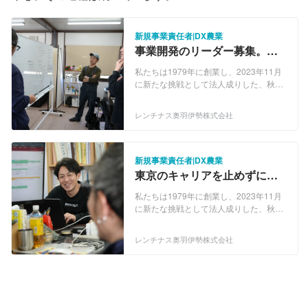
新規事業責任者|DX農業
事業開発のリーダー募集。
0→1本気でやりたい方Wanted
私たちは1979年に創業し、2023年11月
に新たな挑戦として法人成りした、秋田
県八峰町の椎茸農業法人です。 40年以上
の歴史を土台に、いま再び構造を変えよ
レンチナス奥羽伊勢株式会社
うとしています。 しかし、目指している
のは単なる生産者ではありません。 生
産、加工、流通、ブランディング、デー
タ活用までを一貫して設計し、 一次産業
新規事業責任者|DX農業
を“稼げる産業”へ進化させる挑戦をして
東京のキャリアを止めずに、
います。 1｜生産事業 ― 技術と再現性
地方で本気の新規事業を回す
私たちの基盤は椎茸菌床栽培です。 北研
私たちは1979年に創業し、2023年11月
902品種に特化し、85〜90％の湿度管理
に新たな挑戦として法人成りした、秋田
と24時間換気体制を徹底。 感覚に頼ら
県八峰町の椎茸農業法人です。 40年以上
ず、品質基準を定義し、日量規模で安定
の歴史を土台に、いま再び構造を変えよ
レンチナス奥羽伊勢株式会社
生産できる体制を構築しています。 農業
うとしています。 しかし、目指している
を“経験則”から“再現性ある技術”へ。 こ
のは単なる生産者ではありません。 生
こがすべての起点です。 2｜ブランド事
産、加工、流通、ブランディング、デー
業 ― 価値の再定義 収穫量のわずか0.3％
タ活用までを一貫して設計し、 一次産業
しか生まれない自社ブランドの黑椎茸
を“稼げる産業”へ進化させる挑戦をして
（クロシイタケ）。 手に取りやすい価格
います。 1｜生産事業 ― 技術と再現性