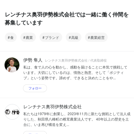
帯の峰玉（ホウギョク）。 ギフト展開や
私たちの基盤は椎茸菌床栽培です。 北研
高単価戦略を通じて、椎茸の価値そのも
902品種に特化し、85〜90％の湿度管理
レンチナス奥羽伊勢株式会社では一緒に働く仲間を
のを再設計しています。 「量を売る農
と24時間換気体制を徹底。 感覚に頼ら
業」ではなく 「価値を届ける農業」へ。
募集しています
ず、品質基準を定義し、日量規模で安定
価格決定権を持つためのブランド構築に
生産できる体制を構築しています。 農業
取り組んでいます。 3｜加工・付加価値
を“経験則”から“再現性ある技術”へ。 こ
事業 ― 単価を変える挑戦 3mm・6mmス
食
農業
ブランド
こがすべての起点です。 2｜ブランド事
高級
農業経営
ライス、乾燥、パウダー、業務用商品、
業 ― 価値の再定義 収穫量のわずか0.3％
OEM開発。 素材を売るのではなく、用
しか生まれない自社ブランドの黑椎茸
途を設計する。 加工は単なる二次利用で
（クロシイタケ）。 手に取りやすい価格
はなく、収益構造を変える戦略です。 一
帯の峰玉（ホウギョク）。 ギフト展開や
伊勢 隼人
レンチナス奥羽伊勢株式会社 / 代表取締役
次産業に“編集力”を持ち込むことで、付
高単価戦略を通じて、椎茸の価値そのも
私は、食で人の心を動かし、感動を届けることに本気で挑戦して
加価値を生み出します。 4｜販売戦略事
のを再設計しています。 「量を売る農
います。大切にしているのは、情熱と熱意、そして「ポジティ
業 ― 流通を設計する 市場流通だけに依
業」ではなく 「価値を届ける農業」へ。
ブ」という姿勢です。諦めず、できると決めたことをや...
存しない。 直販構想、産直テスト、海外
価格決定権を持つためのブランド構築に
展開の検討。 価格が決まる場所を変える
取り組んでいます。 3｜加工・付加価値
フォロー
ことで、農業の未来は変わると考えてい
事業 ― 単価を変える挑戦 3mm・6mmス
ます。 生産だけでなく、流通まで設計す
ライス、乾燥、パウダー、業務用商品、
る。 これがレンチナスの姿勢です。 5｜
OEM開発。 素材を売るのではなく、用
レンチナス奥羽伊勢株式会社
生産性改革事業 ― 構造を変える経営 作
途を設計する。 加工は単なる二次利用で
業工程の可視化、人件費構造の再設計、
はなく、収益構造を変える戦略です。 一
私たちは1979年に創業し、2023年11月に新たな挑戦として法人成
データドリブン経営、DX推進。 農業
次産業に“編集力”を持ち込むことで、付
りした、秋田県八峰町の椎茸農業法人です。 40年以上の歴史を土
を“気合い”で回さない。 数字で見る。構
加価値を生み出します。 4｜販売戦略事
台に、いま再び構造を変え...
造で変える。 課題も挑戦も、すべて成長
業 ― 流通を設計する 市場流通だけに依
のプロセス。 いま私たちは進化の途中に