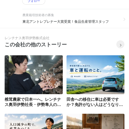
存しない。 直販構想、産直テスト、海外
フォロー
います。 そして、目指す未来 レンチナ
展開の検討。 価格が決まる場所を変える
スは 「椎茸を育てる会社」ではなく、
ことで、農業の未来は変わると考えてい
農業栽培技術者の募集
「一次産業を再設計する会社」へ。 地方
ます。 生産だけでなく、流通まで設計す
から、農業の常識を覆す。 その挑戦を、
る。 これがレンチナスの姿勢です。 5｜
東北アントレプレナー大賞受賞！食品生産管理スタッフ
現場から本気で進めています。
生産性改革事業 ― 構造を変える経営 作
業工程の可視化、人件費構造の再設計、
データドリブン経営、DX推進。 農業
レンチナス奥羽伊勢株式会社
を“気合い”で回さない。 数字で見る。構
この会社の他のストーリー
造で変える。 課題も挑戦も、すべて成長
のプロセス。 いま私たちは進化の途中に
います。 そして、目指す未来 レンチナ
スは 「椎茸を育てる会社」ではなく、
「一次産業を再設計する会社」へ。 地方
から、農業の常識を覆す。 その挑戦を、
現場から本気で進めています。
椎茸農家で日本一へ。レンチナ
田舎への移住に車は必要です
ス奥羽伊勢社長・伊勢隼人の原
か？免許がない人はどうなりま
点
すか？