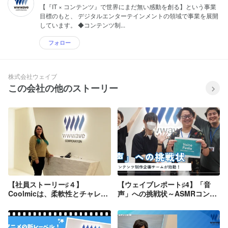
【『IT × コンテンツ』で世界にまだ無い感動を創る】という事業
目標のもと、 デジタルエンターテインメントの領域で事業を展開
しています。 ◆コンテンツ制...
フォロー
株式会社ウェイブ
この会社の他のストーリー
【社員ストーリー♯４】
【ウェイブレポート♯4】「音
Coolmicは、柔軟性とチャレン
声」への挑戦状～ASMRコンテ
ジ精神が高い安心できるチーム
ンツ制作企画チームが始動！～