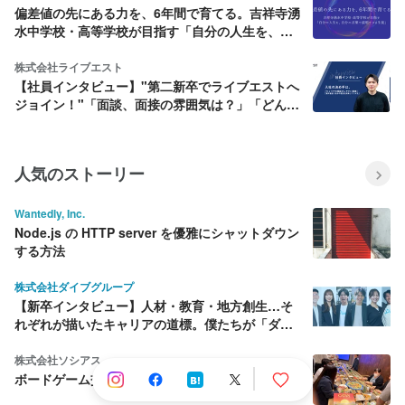
偏差値の先にある力を、6年間で育てる。吉祥寺湧
水中学校・高等学校が目指す「自分の人生を、自
分の言葉で説明できる生徒」
株式会社ライブエスト
【社員インタビュー】"第二新卒でライブエストへ
ジョイン！"「面談、面接の雰囲気は？」「どんな
こと聞かれた？」「ライブエストを選んだ理由と
は」
人気のストーリー
Wantedly, Inc.
Node.js の HTTP server を優雅にシャットダウン
する方法
株式会社ダイブグループ
【新卒インタビュー】人材・教育・地方創生…そ
れぞれが描いたキャリアの道標。僕たちが「ダイ
ブ」を選んだ理由
株式会社ソシアス
ボードゲーム交流会