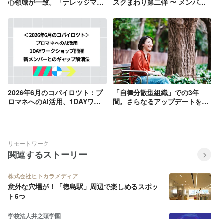
心領域が一致。「ナレッジマネ
スクまわり第二弾 〜 メンバー
ジメントとチームの関係・あり
の仕事環境、“もっと” 拝見！
方」を模索し続けた4年間【メ
ンバーインタビュー #05】
2026年6月のコパイロツト：プ
「自律分散型組織」での3年
ロマネへのAI活用、1DAYワー
間。さらなるアップデートを目
クショップ開催、新メンバーと
指すために必要なこととは【メ
のギャップ解消法
ンバーインタビュー #19】
リモートワーク
関連するストーリー
株式会社ヒトカラメディア
意外な穴場が！「徳島駅」周辺で楽しめるスポッ
ト5つ
学校法人井之頭学園