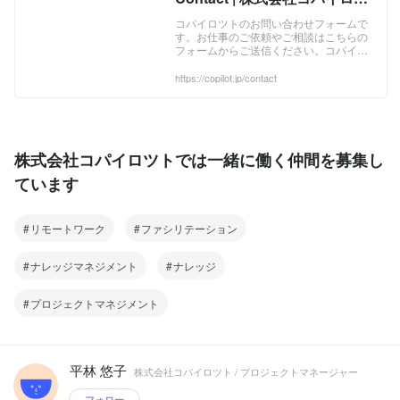
ト
コパイロツトのお問い合わせフォームで
す。お仕事のご依頼やご相談はこちらの
フォームからご送信ください。コパイロ
ツトはプロジェクトを効果的に解決する
マネジメントのお手伝いをさせていただ
https://copilot.jp/contact
きます。
株式会社コパイロツトでは一緒に働く仲間を募集し
ています
リモートワーク
ファシリテーション
ナレッジマネジメント
ナレッジ
プロジェクトマネジメント
平林 悠子
株式会社コパイロツト / プロジェクトマネージャー
フォロー