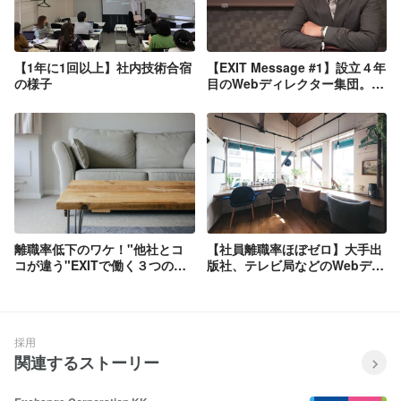
【1年に1回以上】社内技術合宿
【EXIT Message #1】設立４年
の様子
目のWebディレクター集団。代
表取締役が想像する「これから
の強い企業」
離職率低下のワケ！"他社とコ
【社員離職率ほぼゼロ】大手出
コが違う"EXITで働く３つのメ
版社、テレビ局などのWebディ
リット
レクターの募集【社員定着率
No1】
採用
関連するストーリー