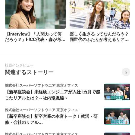
【Interview】「人間力って何
楽しく生きるってなんだろう？
だろう？」FICC代表・森が考え
同世代のふたりが考えるリアル
続けてきた、人生で大切にして
な「感性」のハナシ
いること。
社員インタビュー
関連するストーリー
株式会社スーパーソフトウエア 東京オフィス
【新卒座談会】未経験エンジニアが入社1カ月で感
じたリアルとは？～社内環境編～
株式会社スーパーソフトウエア 東京オフィス
【新卒座談会】新卒営業の本音トーク！就活・研
修・会社のリアル…
株式会社スーパーソフトウエア 東京オフィス