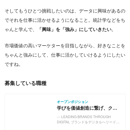
そしてもうひとつ挑戦したいのは、データに興味があるの
でそれを仕事に活かせるようになること。統計学などをち
ゃんと学んで、
「興味」を「強み」にしていきたい
。
市場価値の高いマーケターを目指しながら、好きなことを
ちゃんと強みにして、仕事に活かしていけるようにしたい
ですね。
募集している職種
オープンポジション
学びを価値創造に繋げ、クラ
イアント成長を一緒にリード
--- LEADING BRANDS THROUGH
する仲間を募集
DIGITAL ブランドをデジタルへリード
し、マーケティングにおいてクライアン