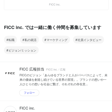
トの最重要パートナーとなり、消費者が
FICC inc.
ブランドを求める世界を実現し続ける ---
FICCは東京と京都にオフィスを構え、日
本のナショナルクライアントのパートナ
ーとしての実績が多数あります。ブラン
ドや企業が抱えるさまざまなビジネス課
FICC inc. では一緒に働く仲間を募集しています
題を解決するため、コンサルティングか
らマーケティング戦略の立案、施策の設
計・実行までを提供しています。 現代の
転職
私の就活
マーケティング
社員インタビュー
マーケティング課題を解決するために、
私たちは価値を創造する「ブランドマー
ビジョン/ミッション
ケティング」と、再現性を高める「デー
タドリブンマーケティング」の融合を目
指しています。パーセプションフロー・
モデルなどのフレームワークを活用し、
FICC 広報担当
FICC inc. / 広報
心の変化を定量的に検証する私たち独自
の手法は、多くのリーディングブランド
FICCのビジョン「あらゆるブランドと人がパーパスによって、未
に採用され、ブランドの成長に貢献して
来の価値を創造し続けている世界の実現」。ブランドの想いや一
います。
人ひとりの想いを社会に繋げ、それぞれの存在意...
フォロー
FICC inc.