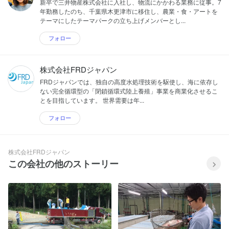
新卒で三井物産株式会社に入社し、物流にかかわる業務に従事。7
年勤務したのち、千葉県木更津市に移住し、農業・食・アートを
テーマにしたテーマパークの立ち上げメンバーとし...
フォロー
株式会社FRDジャパン
FRDジャパンでは、独自の高度水処理技術を駆使し、海に依存し
ない完全循環型の「閉鎖循環式陸上養殖」事業を商業化させるこ
とを目指しています。 世界需要は年...
フォロー
株式会社FRDジャパン
この会社の他のストーリー