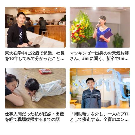
東大在学中に22歳で起業、社長
マッキンゼー出身のお天気お姉
を10年してみて分かったこと。
さん、amiに聞く、新卒でfreee
そしてfreeeに転職した理由。
に入る意味
仕事人間だった私が妊娠・出産
「補助輪」を外し、一人のプロ
を経て職場復帰するまでの話
として疾走する。全盲のエンジ
ニアがfreeeで見つけた、属性
を越えた「評価」と「キャリ