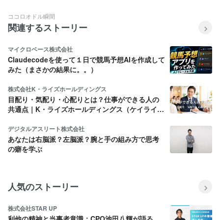
ア」【前編】
ココロオドル瞬間
関連するストーリー
マイクロベース株式会社
Claudecodeを使って１日で競馬予想AIを作成して
みた（まさかの結果に。。）
株式会社K・ライズホールディングス
目配り・気配り・心配りとは？仕事ができる人の
共通点｜K・ライズホールディングス（ケイライ
ズ)
デジタルアスリート株式会社
あなたは右脳派？左脳派？腕と手の組み方で思考
の癖を学ぶ
人気のストーリー
株式会社STAR UP
利他の精神と当事者意識：CPO池田八輝が語る