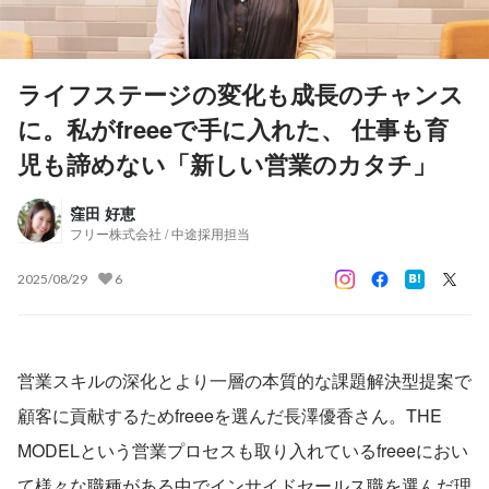
ライフステージの変化も成長のチャンス
に。私がfreeeで手に入れた、 仕事も育
児も諦めない「新しい営業のカタチ」
窪田 好恵
フリー株式会社 / 中途採用担当
2025/08/29
6
営業スキルの深化とより一層の本質的な課題解決型提案で
顧客に貢献するためfreeeを選んだ長澤優香さん。THE 
MODELという営業プロセスも取り入れているfreeeにおい
て様々な職種がある中でインサイドセールス職を選んだ理