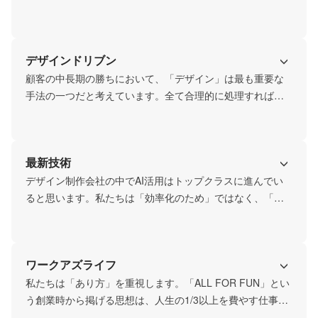
ため、全員が能動的に、一つ一つのクリエイティブに全力
を尽くす優秀で熱量のあるメンバー
デザインドリブン
顧客の中長期の勝ちにおいて、「デザイン」は最も重要な
手法の一つだと考えています。全て合理的に処理すればシ
ンプルな表現が求められるが、そうでは無い「感情的な価
値」を大切に、心が動くものを作っていく。一つ一つのク
ラフトを楽しみ、最高のデザイン体験を提供するため、常
最新技術
に最新のデザインにアンテナを張り、実現方法を考え、学
び続ける集団
デザイン制作会社の中でAI活用はトップクラスに進んでい
ると思います。私たちは「効率化のため」ではなく、「ク
ラフトの超進化」のためにAIを使います。AIが駆動しなが
ら、人間のクリエイターがセンスや熱量（粘り）を光らせ
ることで、これまでできなかった圧倒的な表現の発明が生
ワークアズライフ
まれます。

そういった最先端技術はこれまでも何でもトライしてきま
私たちは「あり方」を重視します。「ALL FOR FUN」とい
した。かなり早く適応し、いち早く提供商材に変えていく
う創業時から掲げる思想は、人生の1/3以上を費やす仕事と
文化があります。
いう時間を全力でのめり込んで楽しんでいこう、という思