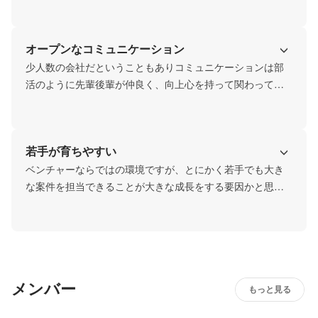
想の元に掲げ続けています。ゆえに挑戦的な仕事ばかり、
毎案件でかいバッターボックスに立っていく、そのステッ
オープンなコミュニケーション
プアップを目を輝かせて楽しむ文化があります。それはプ
レッシャーがかかるものですが、そのプレッシャーをも楽
少人数の会社だということもありコミュニケーションは部
しむことで、いわゆる「ワークアズライフ」として、「仕
活のように先輩後輩が仲良く、向上心を持って関わってい
事ごと人生を楽しみつくすチーム」です。
く文化です。成長するための新しい知識は常に共有されま
す。

普段から「飲みにいく」とかはあまり無いので良い距離感
若手が育ちやすい
ですが、社員旅行などは全員で全力で楽しんだり、創業10
年ですが平均年齢30歳前後、まだまだ若く元気に楽しく働
ベンチャーならではの環境ですが、とにかく若手でも大き
いているチームです。
な案件を担当できることが大きな成長をする要因かと思い
ます。大手では最初は末端の小さな仕事しかできないです
が、一定のレベルを超えればすぐに大きなバッターボック
スに立たせます。入社3ヶ月で上場企業の案件に関わるなど
当たり前におきる環境なので、クリエイターはものすごく
成長できます。

メンバー
実案件で経験して学び成長していくため、例え独立しても
もっと見る
「仕事ができるクリエイター」として活躍できるはずで