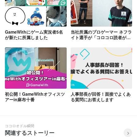
GameWithにゲーム実況者5名
当社所属のプロゲーマー ネフラ
が新たに所属しました
イト選手が「コロコロ読者が選
ぶ好きな有名人」で第1位獲得
初公開！GameWithオフィスツ
人事部長が回答！面接でよくあ
アーin麻布十番
る質問にお答えします
ココロオドル瞬間
関連するストーリー