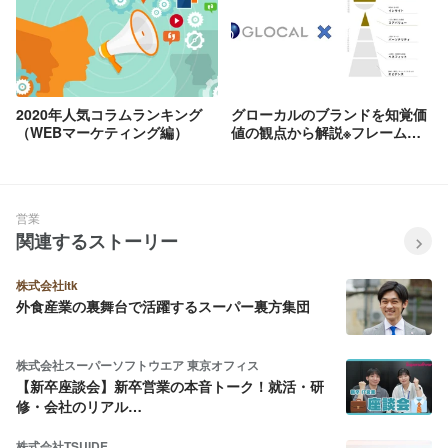
2020年人気コラムランキング
グローカルのブランドを知覚価
（WEBマーケティング編）
値の観点から解説※フレームワ
ーク活用事例※
営業
関連するストーリー
株式会社itk
外食産業の裏舞台で活躍するスーパー裏方集団
株式会社スーパーソフトウエア 東京オフィス
【新卒座談会】新卒営業の本音トーク！就活・研
修・会社のリアル…
株式会社TSUIDE