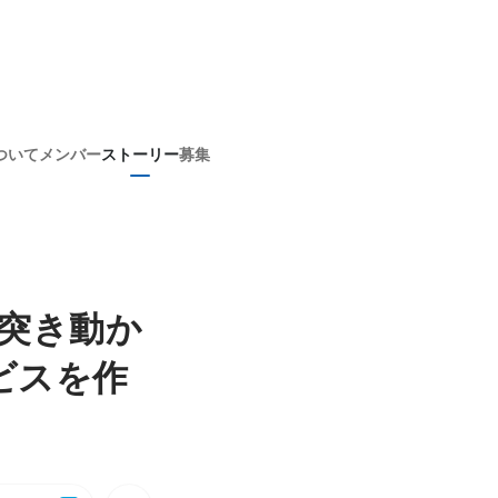
ついて
メンバー
ストーリー
募集
突き動か
ビスを作