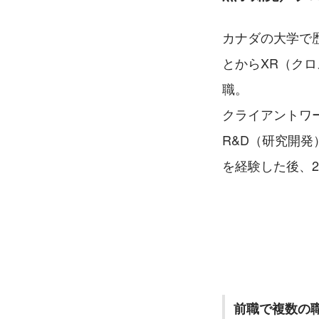
カナダの大学で
とからXR（ク
職。
クライアントワ
R&D（研究開
を経験した後、20
前職で複数の