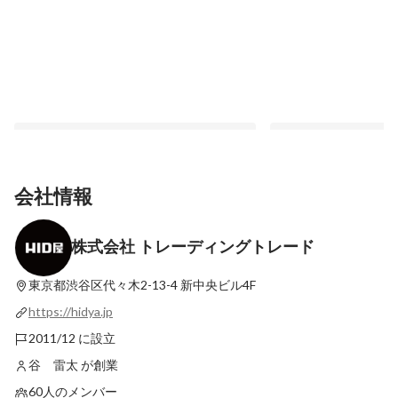
会社情報
株式会社 トレーディングトレード
業界未経験でも大丈夫？異業種から転職し
女性社員が語る、HI
た2人に、本音を聞いてみた。
こが本音。
東京都渋谷区代々木2-13-4
新中央ビル4F
最新順で表示
最新順で表示
https://hidya.jp
2011/12 に設立
谷 雷太 が創業
60人のメンバー