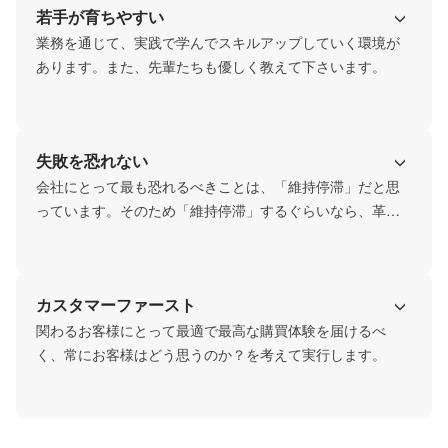
若手が育ちやすい
業務を通じて、実践で学んでスキルアップしていく環境が
あります。また、先輩たちも優しく教えて下さいます。
失敗を恐れない
会社にとって最も恐れるべきことは、「維持停滞」だと思
っています。そのため「維持停滞」するぐらいなら、革新
的なことにチャレンジして失敗して売上ゼロの方がいいと
いう文化を持っています、新卒・中途・業務委託問わずサ
ービスに対して思ったことがあれば意見を出す、それが尊
カスタマーファースト
重され任される、そんな文化の中で日々業務を行っていま
す。
関わるお客様にとって最適で最高な購買体験を届けるべ
く、常にお客様はどう思うのか？を考えて実行します。