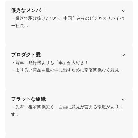
優秀なメンバー
・爆速で駆け抜けた13年、中国仕込みのビジネスサバイバ
ー社長

・Amazonで月商1億円をたたき出す運用担当

・21歳ながら多くのインフルエンサーをマネジメントする
運用担当
プロダクト愛
・電車、飛行機よりも「車」が大好き！

・より良い商品を世の中に出すために部署関係なく意見を
フラットな組織
・先輩、後輩関係無く、自由に意見が言える環境がありま
す

・たまに社長に拉致されてランチしたり、飲みに行ったり