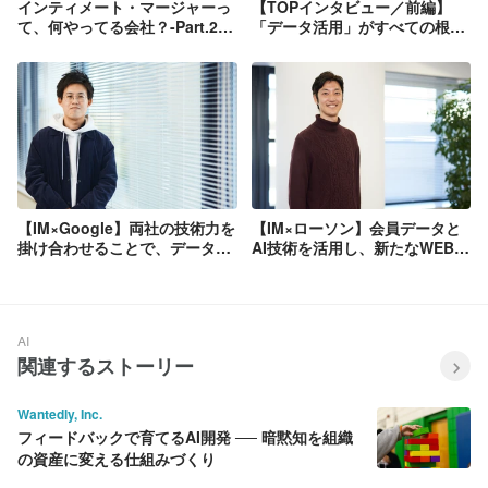
インティメート・マージャーっ
【TOPインタビュー／前編】
て、何やってる会社？-Part.2-
「データ活用」がすべての根
【アドテクとは】
源。人とデータを繋ぎ、最適な
価値創造に貢献する
【IM×Google】両社の技術力を
【IM×ローソン】会員データと
掛け合わせることで、データが
AI技術を活用し、新たなWEB広
持つ新たな価値をつくる
告配信を実現
AI
関連するストーリー
Wantedly, Inc.
フィードバックで育てるAI開発 ── 暗黙知を組織
の資産に変える仕組みづくり