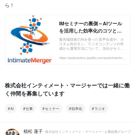
ら！
IMセミナーの裏側～AIツール
を活用した効率化のコツとは
～ by インティメート・マージ
最先端技術のAIを使った音声合成や、カ
スタムAIボタン、ラジオコンテンツの作
ャーのオープン社長室
成から運用方法について。当社がセミナ
ーの運用で行っていること、その中で
日々考えていること、気が付いたことに
https://podcasters.spotify.com/pod/show/im7/
episodes/IMAI-e239phb/a-a5g0o6
ついてディスカッションしています。
株式会社インティメート・マージャーでは一緒に働
く仲間を募集しています
AI
仕事
セミナー
効率化
ラジオ
植松 蓮子
株式会社インティメート・マージャー / 人事総務グループ