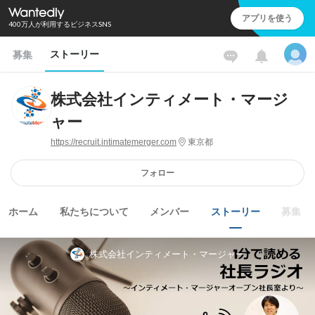
アプリを使う
400万人が利用するビジネスSNS
ストーリー
募集
株式会社インティメート・マージ
ャー
https://recruit.intimatemerger.com
東京都
フォロー
ホーム
私たちについて
メンバー
ストーリー
募集
株式会社インティメート・マージャー