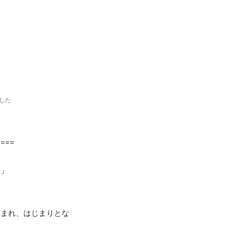
ました
===

」

生まれ、はじまりとな