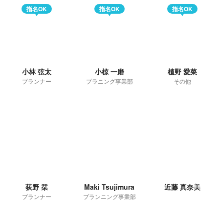
指名OK
指名OK
指名OK
小林 弦太
小椋 一磨
植野 愛菜
プランナー
プラニング事業部
その他
荻野 栞
Maki Tsujimura
近藤 真奈美
プランナー
プランニング事業部