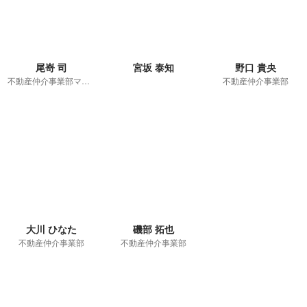
尾嵜 司
宮坂 泰知
野口 貴央
不動産仲介事業部マネージャー
不動産仲介事業部
大川 ひなた
磯部 拓也
不動産仲介事業部
不動産仲介事業部