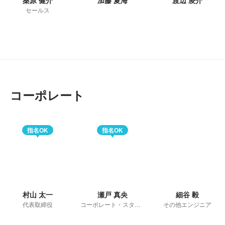
桑原 健介
加藤 夏海
渡辺 凌介
セールス
コーポレート
指名OK
指名OK
村山 太一
瀬戸 真央
細谷 毅
代表取締役
コーポレート・スタッフ
その他エンジニア