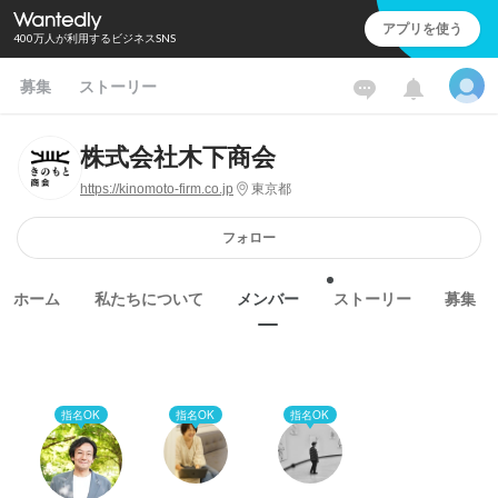
アプリを使う
400万人が利用するビジネスSNS
募集
ストーリー
株式会社木下商会
https://kinomoto-firm.co.jp
東京都
フォロー
ホーム
私たちについて
メンバー
ストーリー
募集
指名OK
指名OK
指名OK