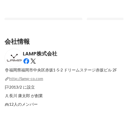
会社情報
LAMP株式会社
気付けば今年もあと半分。LAMPの新しい
【仕事の裏側：制作編
挑戦について
は終わらせない。成果
福岡県福岡市中央区赤坂1-5-2
ドリームステージ赤坂ビル 2F
最新順で表示
最新順で表示
http://lamp-co.com
2013/2 に設立
長川 康太郎 が創業
12人のメンバー