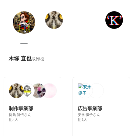
木塚 直也
取締役
制作事業部
広告事業部
待鳥 健悟さん
安永 優子さん
他4人
他1人