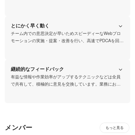
移り変わりの早いWeb業界において新しいトレンドやノウ
ハウを吸収してアウトプットすることを常に意識していま
す。
とにかく早く動く
チーム内での意思決定が早いためスピーディーなWebプロ
モーションの実施・提案・改善を行い、高速でPDCAを回す
ことができます。クライアントの希望をいかに早く実現で
きるか、利益を守るにはどうすればいいかを意識してチー
ム一丸となって動きます。
継続的なフィードバック
有益な情報や作業効率がアップするテクニックなどは全員
で共有して、積極的に意見を交換しています。業務におい
て、つまずいた箇所や不明な箇所は、原因を確認して改善
することで、個々がスキルアップできるよう意識していま
す。
メンバー
もっと見る