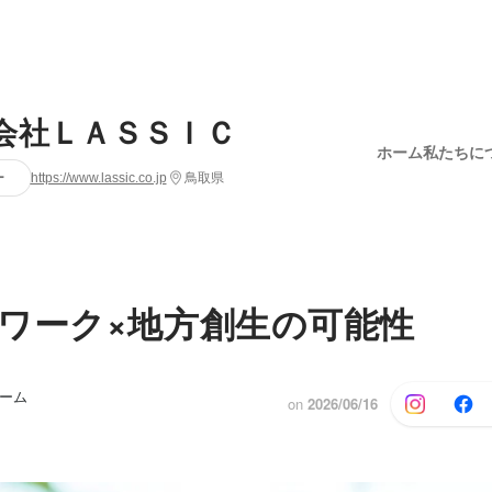
会社ＬＡＳＳＩＣ
ホーム
私たちに
ー
https://www.lassic.co.jp
鳥取県
ワーク×地方創生の可能性
チーム
on
2026/06/16