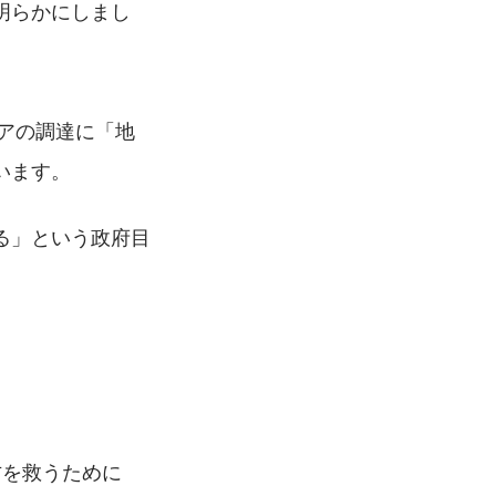
明らかにしまし
ニアの調達に「地
います。
る」という政府目
方を救うために