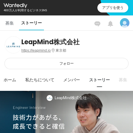
アプリを使う
400万人が利用するビジネスSNS
ストーリー
募集
LeapMind株式会社
https://leapmind.io
東京都
フォロー
ホーム
私たちについて
メンバー
ストーリー
募集
LeapMind株式会社