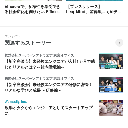
Efficieraで、多様性を享受でき
【プレスリリース】
る社会変化を創りたい Efficiera
LeapMind、産官学共同AIチッ
Product Owner インタビュー
プ開発加速へ向けたプロジェク
トへ協力
エンジニア
関連するストーリー
株式会社スーパーソフトウエア 東京オフィス
【新卒座談会】未経験エンジニアが入社1カ月で感
じたリアルとは？～社内環境編～
株式会社スーパーソフトウエア 東京オフィス
【新卒座談会】未経験エンジニアの研修に密着！
リアルな学びと成長 ～研修編～
Wantedly, Inc.
数学オタクからエンジニアとしてスタートアップ
に