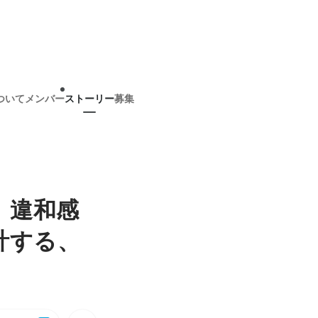
ついて
メンバー
ストーリー
募集
、違和感
計する、