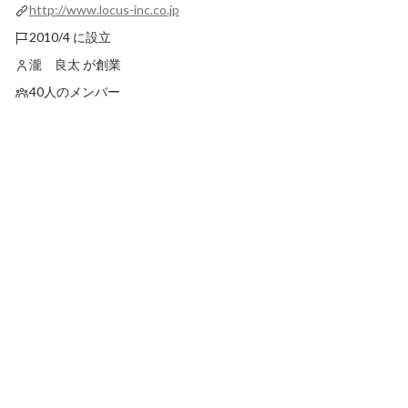
http://www.locus-inc.co.jp
2010/4 に設立
瀧 良太 が創業
40人のメンバー