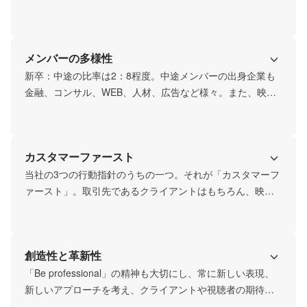
ションに関わらずみんな思ったことは発信し合える風土・
環境。先輩が飲みに誘っても「今日は彼女とデートなの
で」とあっさり断る新人もいます。
メンバーの多様性
新卒：中途の比率は2：8程度。中途メンバーの出身企業も
金融、コンサル、WEB、人材、広告など様々。また、映画
監督もしている根っからの動画好きもいれば「動画はあく
まで課題解決のツール」とドライに考えている人もいま
す。キャラクター的にはひと言で表すと「動物園」みたい
カスタマーファースト
な環境です。
当社の3つの行動指針のうちの一つ。それが「カスタマーフ
ァースト」。取引先であるクライアントはもちろん、映像
の視聴者、制作で関わるクリエイター、社内の仲間たちな
ど、常に仕事で関わる全ての人たちのことを考え行動す
る。
創造性と革新性
「Be professional」の精神も大切にし、常に新しい表現、
新しいアプローチを考え、クライアントや視聴者の期待を
いい意味で裏切れるようなクリエイティブを追求していま