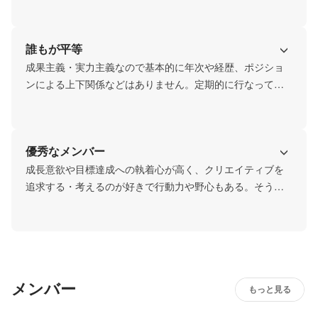
す。
誰もが平等
成果主義・実力主義なので基本的に年次や経歴、ポジショ
ンによる上下関係などはありません。定期的に行なってい
る会社の掃除やゴミ捨てには社長や取締役も参加します
し、男女格差なども一切ありません。
優秀なメンバー
成長意欲や目標達成への執着心が高く、クリエイティブを
追求する・考えるのが好きで行動力や野心もある。そうい
う社員を優秀と言うのであれば、優秀なメンバーがたくさ
んいる会社です。
メンバー
もっと見る