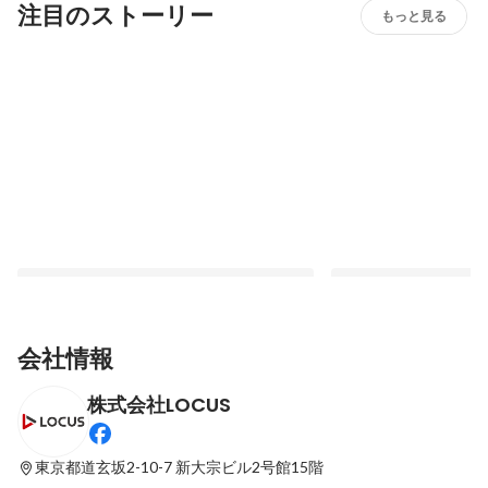
注目のストーリー
もっと見る
会社情報
株式会社LOCUS
30代未経験転職だからこそ生み出せた、自
あっという間の1年目
分だけの顧客思考〜自分が頂く金額は、誰
が思うこと。
かが生み出した原資である〜
東京都道玄坂2-10-7
新大宗ビル2号館15階
最新順で表示
最新順で表示