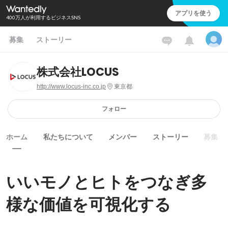
アプリを使う
400万人が利用するビジネスSNS
募集
ストーリー
株式会社LOCUS
http://www.locus-inc.co.jp
東京都
フォロー
ホーム
私たちについて
メンバー
ストーリー
募集
いいモノとヒトをつなぎ多
様な価値を可視化する