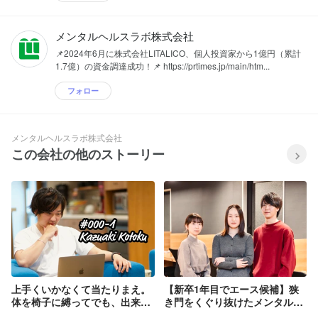
メンタルヘルスラボ株式会社
📌2024年6月に株式会社LITALICO、個人投資家から1億円（累計
1.7億）の資金調達成功！📌 https://prtimes.jp/main/htm...
フォロー
メンタルヘルスラボ株式会社
この会社の他のストーリー
上手くいかなくて当たりまえ。
【新卒1年目でエース候補】狭
体を椅子に縛ってでも、出来る
き門をくぐり抜けたメンタルヘ
までやるだけ。《LOGZ創業ス
ルスラボ24卒の、爆速すぎる成