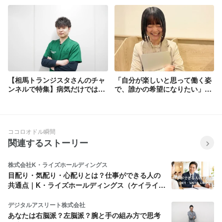
トーリー vol.0》
長を徹底解剖！
【相馬トランジスタさんのチャ
「自分が楽しいと思って働く姿
ンネルで特集】病気だけではな
で、誰かの希望になりたい」新
く、生活全部に寄り添う。訪問
卒1年目が飛び込んだ福祉✕ITベ
看護師として最前線に立つ若き
ンチャーのリアル！
リーダーに迫る
ココロオドル瞬間
関連するストーリー
株式会社K・ライズホールディングス
目配り・気配り・心配りとは？仕事ができる人の
共通点｜K・ライズホールディングス（ケイライ
ズ)
デジタルアスリート株式会社
あなたは右脳派？左脳派？腕と手の組み方で思考