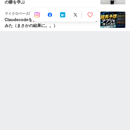
の癖を学ぶ
マイクロベース株式会社
Claudecodeを使って１日で競馬予想AIを作成して
みた（まさかの結果に。。）
人気のストーリー
Wantedly, Inc.
Node.js の HTTP server を優雅にシャットダウン
する方法
株式会社ダイブグループ
【新卒インタビュー】人材・教育・地方創生…そ
れぞれが描いたキャリアの道標。僕たちが「ダイ
ブ」を選んだ理由
Care Earth株式会社
Care Earthって何をしている会社？