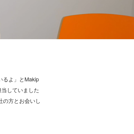
よ」とMakip
担当していました
社の方とお会いし