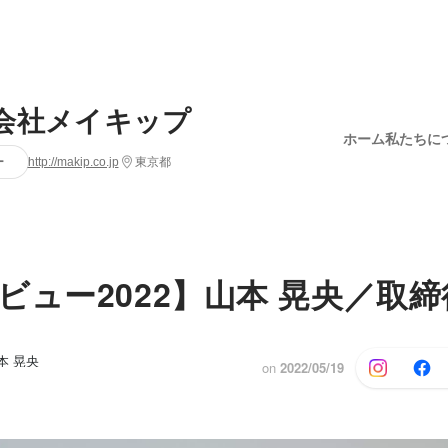
会社メイキップ
ホーム
私たちに
ー
http://makip.co.jp
東京都
ビュー2022】山本 晃央／取締
本 晃央
on
2022/05/19