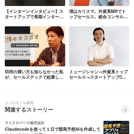
【インターンインタビュー】ス
僕はカリスマ。外資系MRでト
タートアップで長期インターン
ップセールス。総合コンサルテ
をする貪欲な挑戦者たち
ィング会社で営業ロジックを極
めた私が「マツリカ」を選んだ
理由。
切符の買い方も知らなかった私
ミュージシャン→外資系トップ
が、セールステックで起業した
セールス→スタートアップCRO
話【前半】| 経営陣のヨコガオ
｜挫折の先に見つけた「顧客と
未来を共創する」セールスの魅
力とは
ココロオドル瞬間
関連するストーリー
マイクロベース株式会社
Claudecodeを使って１日で競馬予想AIを作成して