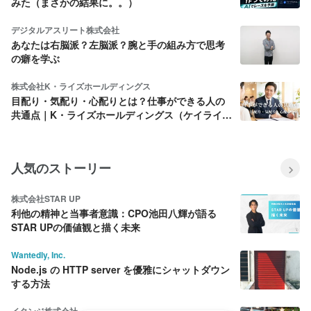
みた（まさかの結果に。。）
デジタルアスリート株式会社
あなたは右脳派？左脳派？腕と手の組み方で思考
の癖を学ぶ
株式会社K・ライズホールディングス
目配り・気配り・心配りとは？仕事ができる人の
共通点｜K・ライズホールディングス（ケイライ
ズ)
人気のストーリー
株式会社STAR UP
利他の精神と当事者意識：CPO池田八輝が語る
STAR UPの価値観と描く未来
Wantedly, Inc.
Node.js の HTTP server を優雅にシャットダウン
する方法