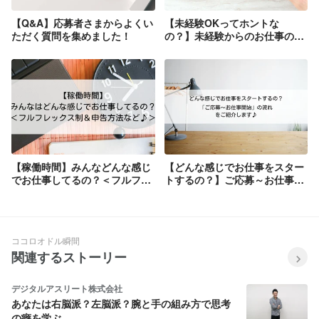
【Q&A】応募者さまからよくい
【未経験OKってホントな
ただく質問を集めました！
の？】未経験からのお仕事の進
め方をご紹介！
【稼働時間】みんなどんな感じ
【どんな感じでお仕事をスター
でお仕事してるの？＜フルフレ
トするの？】ご応募～お仕事開
ックス制＆申告方法など♪＞
始の流れをご紹介します♪
ココロオドル瞬間
関連するストーリー
デジタルアスリート株式会社
あなたは右脳派？左脳派？腕と手の組み方で思考
の癖を学ぶ