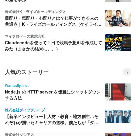
株式会社K・ライズホールディングス
目配り・気配り・心配りとは？仕事ができる人の
共通点｜K・ライズホールディングス（ケイライ
ズ)
マイクロベース株式会社
Claudecodeを使って１日で競馬予想AIを作成して
みた（まさかの結果に。。）
人気のストーリー
Wantedly, Inc.
Node.js の HTTP server を優雅にシャットダウン
する方法
株式会社ダイブグループ
【新卒インタビュー】人材・教育・地方創生…そ
れぞれが描いたキャリアの道標。僕たちが「ダイ
ブ」を選んだ理由
株式会社ソシアス