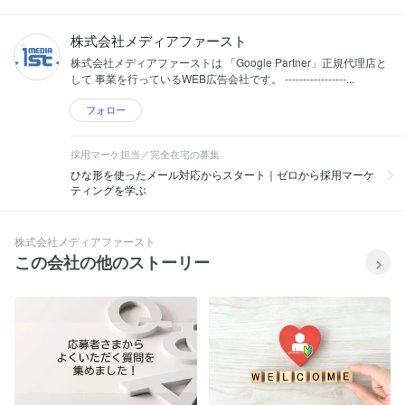
2018年3月） ■代表山田友彦の主な経
歴、活動 弁理士試験の合格、特許事務所
への勤務を経て、ビジネス塾に参加。ア
株式会社メディアファースト
フィリエイトやメルマガアフィリエイト
株式会社メディアファーストは 「Google Partner」正規代理店と
などの広告で成果を上げて2014年2月、
して 事業を行っているWEB広告会社です。 -----------------...
(株)メディアファーストを設立。 インタ
ーネット広告の運用代行を手掛ける。
フォロー
採用マーケ担当／完全在宅の募集
ひな形を使ったメール対応からスタート｜ゼロから採用マーケ
ティングを学ぶ
株式会社メディアファースト
この会社の他のストーリー