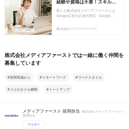
経験や資格は不要！スキルを
一から築けるオンラインの採
私たち株式会社メディアファーストは
用・人事担当を募集
Google広告の正規代理店「Google
Partner」 として、Google広告をはじ
め、Facebook広告などのWEB広告代理
株式会社メディアファースト
店事業をメインに､ WEBマーケティング
事業を多岐に渡り展開しています。広
告、メディア運用の事業を展開していま
す。 更なる業績拡大に向けて、仲間を増
やしながら日々業務に取り組んでいま
株式会社メディアファーストでは一緒に働く仲間を
す。 ◆広告事業 クライアントに代わって
募集しています
Google アドワーズ、Yahoo!プロモーシ
ョン広告、Facebook広告、Twitter広告、
DSP広告、その他のネット広告などを運
採用現場から
リモートワーク
ワークスタイル
用代行し、広告運用は、当社売上の9割
を占めます。 ◆メディア事業 クライアン
トとユーザーの双方にとって有益な、メ
ココロオドル瞬間
ミートアップ
ディア運営やアフィリエイトサイトの運
営を行っております。 広告運用では、多
数の業界で実績がございます。 ■取扱高
（広告費の金額） Google AdWords、
メディアファースト 採用担当
株式会社メディアファースト /
Yahoo!プロモーション広告、Facebook
採用担当
広告、Twitter広告、Instagram広告その他
インターネット広告：1億円（2015年～
フォロー