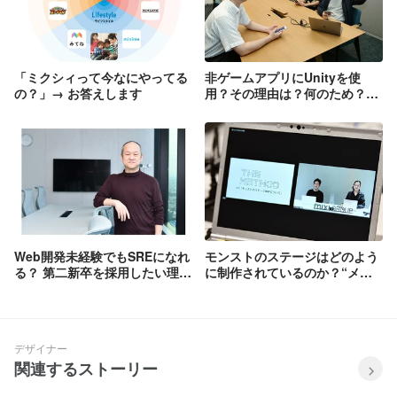
「ミクシィって今なにやってる
非ゲームアプリにUnityを使
の？」→ お答えします
用？その理由は？何のため？
～TIPSTARの開発の裏側 ＃5～
Web開発未経験でもSREになれ
モンストのステージはどのよう
る？ 第二新卒を採用したい理由
に制作されているのか？“メソ
～募集求人をどこまでも深堀り
ッド”が学べるセミナー「THE
してみた ＃4～
METHOD ＃2」
デザイナー
関連するストーリー