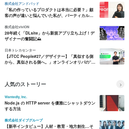
株式会社アンドパッド
「私の作っているプロダクトは本当に必要？」顧
客の声が遠いと悩んでいた私が、バーティカル
SaaS にデザインの面白さを見出すまで
株式会社viviON
28年続く「DLsite」から新規アプリ立ち上げ！デ
ザイナーの奮闘記⛰️
日本トレカセンター
【JTCC People#27／デザイナー】「真似する側
から、真似される側へ。」オンラインオリパの“基
準”をつくるデザイナーの仕事
人気のストーリー
Wantedly, Inc.
Node.js の HTTP server を優雅にシャットダウン
する方法
株式会社ダイブグループ
【新卒インタビュー】人材・教育・地方創生…そ