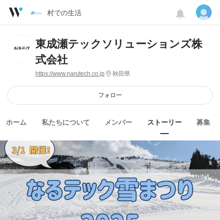
村での生活
東成瀬テックソリューションズ株
式会社
https://www.narutech.co.jp
秋田県
フォロー
ホーム
私たちについて
メンバー
ストーリー
募集