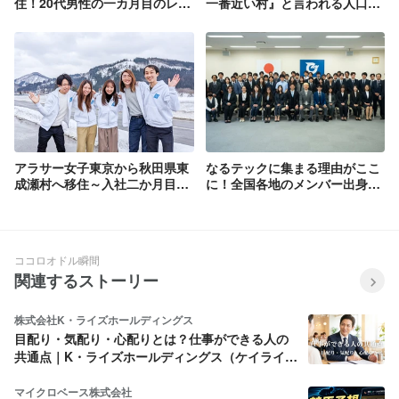
住！20代男性の一カ月目のレビ
一番近い村』と言われる人口
ュー！
2400人の秋田県東成瀬村の魅力
に迫る！
アラサー女子東京から秋田県東
なるテックに集まる理由がここ
成瀬村へ移住～入社二か月目の
に！全国各地のメンバー出身地
本音！～
マップを紹介！
ココロオドル瞬間
関連するストーリー
株式会社K・ライズホールディングス
目配り・気配り・心配りとは？仕事ができる人の
共通点｜K・ライズホールディングス（ケイライ
ズ)
マイクロベース株式会社