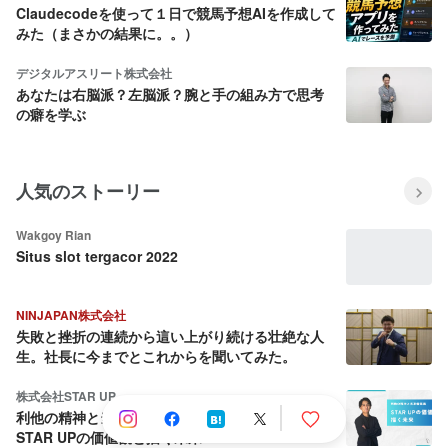
Claudecodeを使って１日で競馬予想AIを作成して
みた（まさかの結果に。。）
デジタルアスリート株式会社
あなたは右脳派？左脳派？腕と手の組み方で思考
の癖を学ぶ
人気のストーリー
Wakgoy Rian
Situs slot tergacor 2022
NINJAPAN株式会社
失敗と挫折の連続から這い上がり続ける壮絶な人
生。社長に今までとこれからを聞いてみた。
株式会社STAR UP
利他の精神と当事者意識：CPO池田八輝が語る
STAR UPの価値観と描く未来