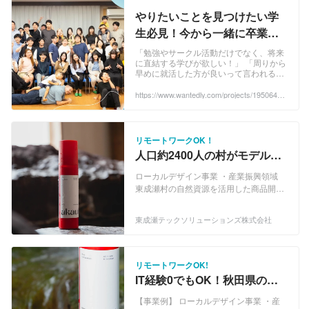
やりたいことを見つけたい学
生必見！今から一緒に卒業後
の将来を考えませんか？ - 東成
「勉強やサークル活動だけでなく、将来
に直結する学びが欲しい！」 「周りから
瀬テックソリューションズ株
早めに就活した方が良いって言われるけ
式会社のその他の採用 -
ど、将来やりたいことがない」...
https://www.wantedly.com/projects/1950640?
Wantedly
post_id=954668&post_location=in_content
リモートワークOK！
人口約2400人の村がモデルケ
ースに！？秋田県で自己実現
ローカルデザイン事業 ・産業振興領域
を目指しませんか？
東成瀬村の自然資源を活用した商品開
発・生産に関する活動を行います。具体
的には農作物の栽培、畜産業、林業、そ
東成瀬テックソリューションズ株式会社
してそれらを活用した加工食品や製品の
開発などが含まれます。 〈温泉水スキン
ケア〉 東成瀬村産の原料を活用し、秋田
県で製造・開発したスキンケアプロダク
リモートワークOK!
トのDtoC販売を行います。 弊社は若者
IT経験0でもOK！秋田県の山
の雇用の創出に取り組んでおり、東成瀬
奥の村で地域貢献のキャリア
村の自然豊かな資源を活用して
【事業例】 ローカルデザイン事業 ・産