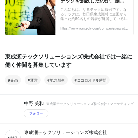
テックを創設したのか、創業
当時の話を聞いてみた！ | 会社
こんにちは、なるテック広報部です。な
るテックは、秋田県東成瀬村に全国から
紹介
集った約50名もの若者が所属しているIT
企業です。今回はなるテックの創業当時
について、近藤社長にお話を聞いてみま
https://www.wantedly.com/companies/narutec
h/post_articles/952781
した。どの...
東成瀬テックソリューションズ株式会社では一緒に
働く仲間を募集しています
企画
運営
地方創生
ココロオドル瞬間
中野 美和
東成瀬テックソリューションズ株式会社 / マーケティング
フォロー
東成瀬テックソリューションズ株式会社