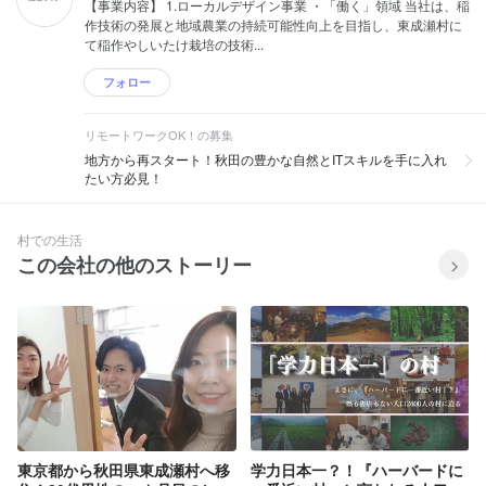
【事業内容】 1.ローカルデザイン事業 ・「働く」領域 当社は、稲
作技術の発展と地域農業の持続可能性向上を目指し、東成瀬村に
て稲作やしいたけ栽培の技術...
フォロー
リモートワークOK！の募集
地方から再スタート！秋田の豊かな自然とITスキルを手に入れ
たい方必見！
村での生活
この会社の他のストーリー
東京都から秋田県東成瀬村へ移
学力日本一？！『ハーバードに