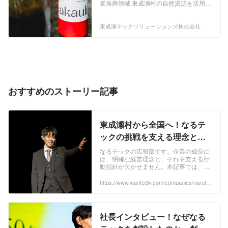
を築く！
「akaulu」という化粧水を開発いたしま
業振興領域 東成瀬村の自然資源を活用し
した。 肌悩みのある方々へ自信を持って
た商品開発・生産に関する活動を行いま
もらう、コンプレックスを無くしていた
す。具体的には農作物の栽培、畜産業、
東成瀬テックソリューションズ株式会社
だける商品開発を目指します。今後、
林業、そしてそれらを活用した加工食品
2026年に向けラインナップの拡充を予定
や製品の開発などが含まれます。 〈温泉
しています。 興味のある方はカジュアル
水スキンケア〉 東成瀬村産の原料を活用
面談も行っていますので、一度話を聞き
し、秋田県で製造・開発したスキンケア
に行きたいボタンを押してみてください
プロダクトのDtoC販売を行います。 弊
♪
社は若者の雇用の創出に取り組んでお
り、東成瀬村の自然豊かな資源を活用し
おすすめのストーリー記事
て「akaulu」という化粧水を開発いたし
ました。 肌悩みのある方々へ自信を持っ
てもらう、コンプレックスを無くしてい
ただける商品開発を目指します。今後、
東成瀬村から全国へ！なるテ
2026年に向けラインナップの拡充を予定
ックの挑戦を支える理念と
しています。 興味のある方はカジュアル
は？ | 東成瀬テックソリューシ
面談も行っていますので、一度話を聞き
なるテックの広報部です。企業の成長に
に行きたいボタンを押してみてください
は、明確な経営理念と、それを支える行
ョンズ株式会社
動指針が欠かせません。本記事では、な
♪
るテックが大切にする経営理念と行動指
針について詳しくご紹介します。なるテ
https://www.wantedly.com/companies/narutec
h/post_articles/954218
ックの価値観や...
社長インタビュー！なぜなる