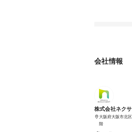
独立起業家が、一社
会社情報
んだ理由。経営企画
力事業のトップへ
最新順で表示
株式会社ネクサ
大阪府大阪市北区
階