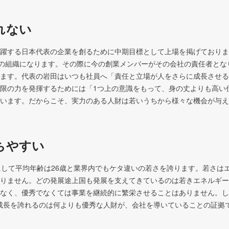
れない
躍する日本代表の企業を創るために中期目標として上場を掲げておりま
後の組織になります。その際に今の創業メンバーがその会社の責任者とな
ます。代表の岩田はいつも社員へ「責任と立場が人をさらに成長させる
限の力を発揮するためには「1つ上の意識をもって、身の丈よりも高い
います。だからこそ、実力のある人財は若いうちから様々な機会が与え
ちやすい
にして平均年齢は26歳と業界内でもケタ違いの若さを誇ります。若さは
りません。どの発展途上国も発展を支えてきているのは若きエネルギー
なく、優秀でなくては事業を継続的に繁栄させることはありません。し
％の成長を誇れるのは何よりも優秀な人財が、会社を導いていることの証拠