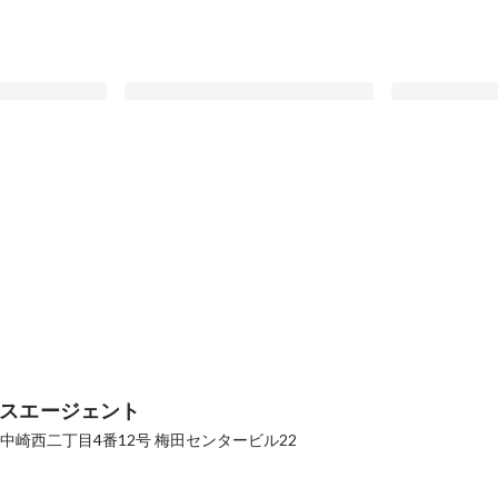
員として飛び込
「世間体」で選ぶ就活をやめた。上
“大手外資系志
 責任者から主
智大学理系から大手ではなくベンチ
―「自分自身
ャーを選んだ理由
最新順で表示
最新順で表示
スエージェント
中崎西二丁目4番12号
梅田センタービル22