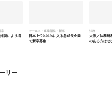
新卒
セールス・事業開発・新卒
法務
績好調により増
日本上位0.01%に入る急成長企業
大阪／法務総
で新卒募集！
のある方はぜ
ーリー