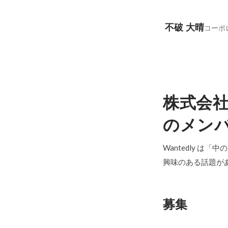
不破 大晴
コーポ
株式会
のメン
Wantedly は
興味のある話題が
募集