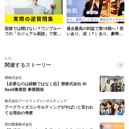
面接では聞けない？ワンプルー
過去最高の利益で第19期へ！笑
フの「カジュアル面談」で実際
いあり、涙（？）あり、豪華景
に飛び出した、直球の逆質問5
品ビンゴ大会ありのONもOFF
選。
も熱すぎるキックオフ完全レポ
ート。
転職
関連するストーリー
燈株式会社
【必要なのは経験ではなく志】燈株式会社 AI
SaaS事業部 事業開発
株式会社アークウィズコンサルティング
アークウィズコンサルティングがやばいと言われ
てる理由の考察
武内製薬株式会社