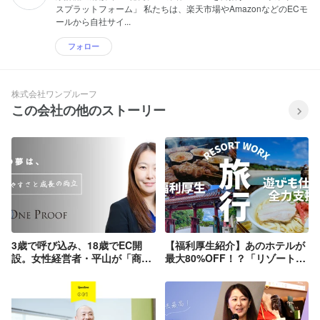
スプラットフォーム」 私たちは、楽天市場やAmazonなどのECモ
ールから自社サイ...
フォロー
株式会社ワンプルーフ
この会社の他のストーリー
3歳で呼び込み、18歳でEC開
【福利厚生紹介】あのホテルが
設。女性経営者・平山が「商
最大80%OFF！？「リゾートワ
売」の最前線で戦い続ける理
ークス」。家族や親孝行にも使
由。
える“遊びと仕事”の全力支援制
度。