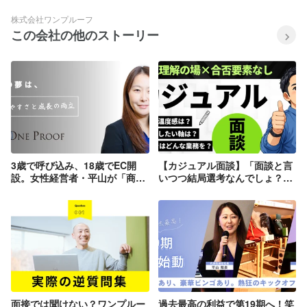
株式会社ワンプルーフ
この会社の他のストーリー
3歳で呼び込み、18歳でEC開
【カジュアル面談】「面談と言
設。女性経営者・平山が「商
いつつ結局選考なんでしょ？」
売」の最前線で戦い続ける理
という疑念をこの記事で払拭し
由。
ます！
面接では聞けない？ワンプルー
過去最高の利益で第19期へ！笑