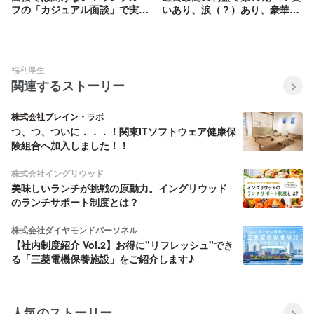
フの「カジュアル面談」で実際
いあり、涙（？）あり、豪華景
に飛び出した、直球の逆質問5
品ビンゴ大会ありのONもOFF
選。
も熱すぎるキックオフ完全レポ
ート。
福利厚生
関連するストーリー
株式会社ブレイン・ラボ
つ、つ、ついに．．．！関東ITソフトウェア健康保
険組合へ加入しました！！
株式会社イングリウッド
美味しいランチが挑戦の原動力。イングリウッド
のランチサポート制度とは？
株式会社ダイヤモンドパーソネル
【社内制度紹介 Vol.2】お得に"リフレッシュ"でき
る「三菱電機保養施設」をご紹介します♪
人気のストーリー