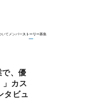
ついて
メンバー
ストーリー
募集
業で、優
。」カス
ンタビュ