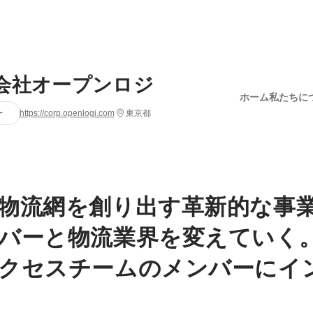
会社オープンロジ
ホーム
私たちに
ー
https://corp.openlogi.com
東京都
物流網を創り出す革新的な事
バーと物流業界を変えていく
クセスチームのメンバーにイ