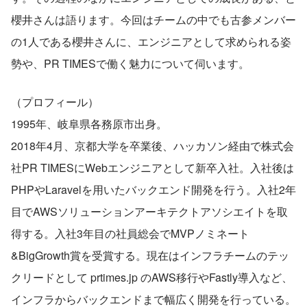
櫻井さんは語ります。今回はチームの中でも古参メンバー
の1人である櫻井さんに、エンジニアとして求められる姿
勢や、PR TIMESで働く魅力について伺います。
（プロフィール）
1995年、岐阜県各務原市出身。
2018年4月、京都大学を卒業後、ハッカソン経由で株式会
社PR TIMESにWebエンジニアとして新卒入社。入社後は
PHPやLaravelを用いたバックエンド開発を行う。入社2年
目でAWSソリューションアーキテクトアソシエイトを取
得する。入社3年目の社員総会でMVPノミネート
&BigGrowth賞を受賞する。現在はインフラチームのテッ
クリードとして prtimes.jp のAWS移行やFastly導入など、
インフラからバックエンドまで幅広く開発を行っている。