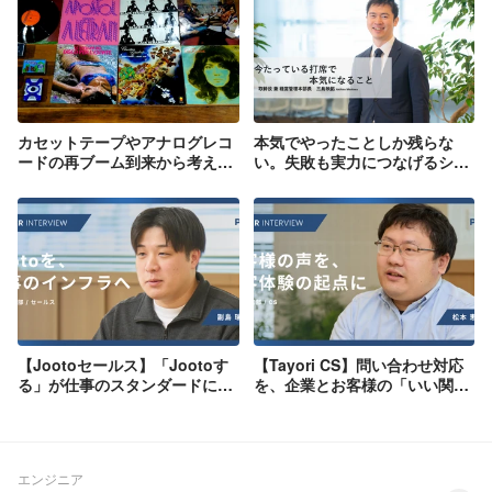
カセットテープやアナログレコ
本気でやったことしか残らな
ードの再ブーム到来から考え
い。失敗も実力につなげるシン
る"体験"とは？
プルな仕事論【三島塾・前編】
【Jootoセールス】「Jootoす
【Tayori CS】問い合わせ対応
る」が仕事のスタンダードにな
を、企業とお客様の「いい関
る未来へ。トップ営業の新たな
係」へ。顧客の声をプロダクト
挑戦
に返すカスタマーサクセスの仕
事
エンジニア