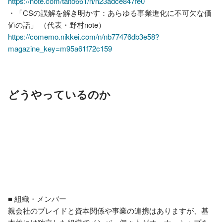
https://note.com/taito661/n/n23adce847fe0
・「CSの誤解を解き明かす：あらゆる事業進化に不可欠な価
https://comemo.nikkei.com/n/nb77476db3e58?
magazine_key=m95a61f72c159
どうやっているのか
■ 組織・メンバー

親会社のプレイドと資本関係や事業の連携はありますが、基