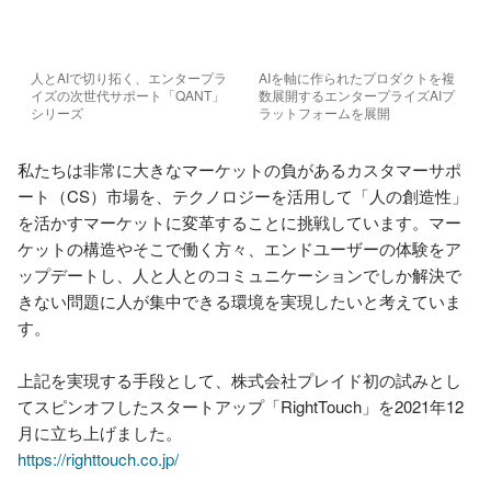
人と​AIで​切り拓く、​エンタープラ
AIを軸に作られたプロダクトを複
イズの​次世代サポート「QANT」
数展開するエンタープライズAIプ
シリーズ
ラットフォームを展開
私たちは非常に大きなマーケットの負があるカスタマーサポ
ート（CS）市場を、テクノロジーを活用して「人の創造性」
を活かすマーケットに変革することに挑戦しています。マー
ケットの構造やそこで働く方々、エンドユーザーの体験をア
ップデートし、人と人とのコミュニケーションでしか解決で
きない問題に人が集中できる環境を実現したいと考えていま
す。

上記を実現する手段として、株式会社プレイド初の試みとし
てスピンオフしたスタートアップ「RightTouch」を2021年12
https://righttouch.co.jp/