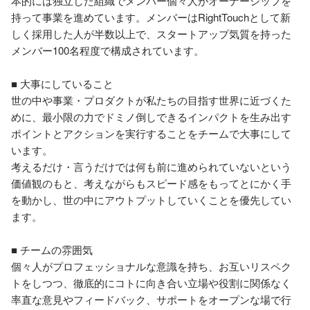
本的には独立した組織でメンバー個々人がオーナーシップを
持って事業を進めています。メンバーはRightTouchとして新
しく採用した人が半数以上で、スタートアップ気質を持った
メンバー100名程度で構成されています。

■ 大事にしていること

世の中や事業・プロダクトが私たちの目指す世界に近づくた
めに、最小限の力でドミノ倒しできるインパクトを生み出す
ポイントとアクションを実行することをチームで大事にして
います。

考えるだけ・言うだけでは何も前に進められていないという
価値観のもと、考えながらもスピード感をもってとにかく手
を動かし、世の中にアウトプットしていくことを優先してい
ます。

■ チームの雰囲気

個々人がプロフェッショナルな意識を持ち、お互いリスペク
トをしつつ、徹底的にコトに向き合い立場や役割に関係なく
率直な意見やフィードバック、サポートをオープンな場で行