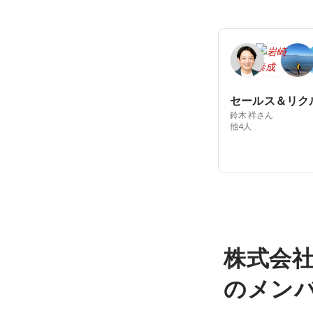
鈴木 祥さん
他4人
株式会社
のメン