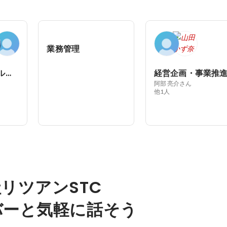
業務管理
セールス＆リクルーター
経営企画・事業推
阿部 亮介さん
他1人
リツアンSTC
バーと気軽に話そう