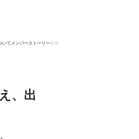
ついて
メンバー
ストーリー
募集
え、出