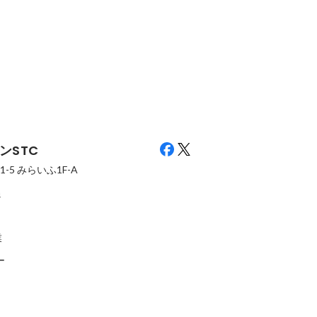
一歩”インタビュ
リツアンインタビュー#9 | 「もっと
リツアン“はじ
ン一択」だった理
早く入っておけばよかった」営業職
ー#2｜「派遣
で動ける自由が
からITエンジニアへ転身した三山さ
い。未経験か
最新順で表示
最新順で表示
能性
んが語る、リツアンの安心感
んだ五十嵐さ
広げ方
ンSTC
-5
みらいふ1F-A
m
業
ー