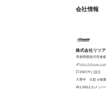
リツアン“はじめの
会社情報
ー#3 | 「リツア
由。透明性と、自分
最新順で表示
広げたキャリアの可
株式会社リツア
静岡県掛川市連雀1
http://ritsuan.co
2007/9 に設立
野中 久彰 が創
1,000人のメンバ