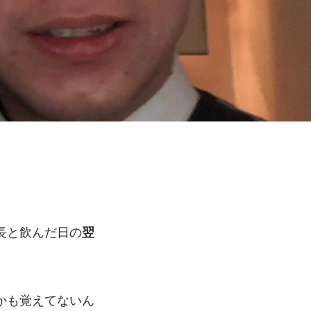
長と飲んだ日の
翌
かも覚えてないん