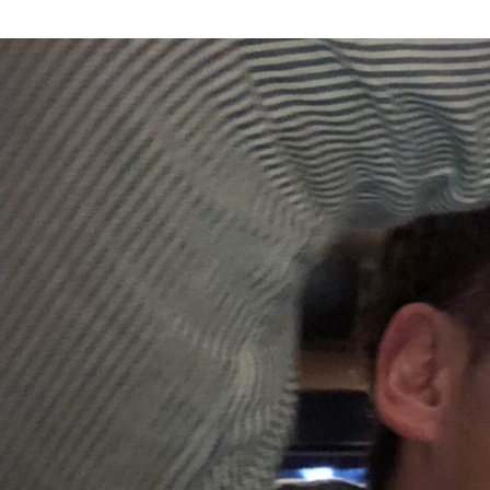
岡本 健人
株式会社ルートゼロ / No2/執行役員/人事担当/営業責任者/ちょっぴり広報