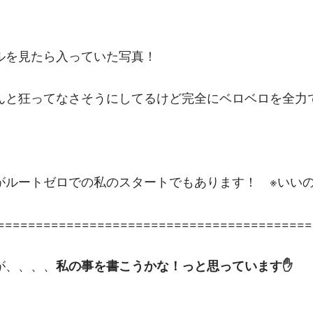
ルを見たら入っていた写真！
んと狂ってなさそうにしてるけど完全にベロベロを全力
がルートゼロでの私のスタートでもあります！　※いい
=========================================
が、、、、
私の事を書こうかな！っと思っています✋