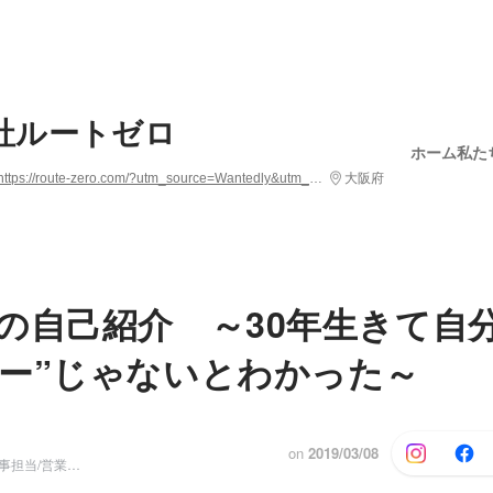
社ルートゼロ
ホーム
私た
https://route-zero.com/?utm_source=Wantedly&utm_medium=recruit&utm_campaign=wantedly-recruit__info
大阪府
の自己紹介 ～30年生きて自
ー”じゃないとわかった～
on
2019/03/08
No2/執行役員/人事担当/営業責任者/ちょっぴり広報