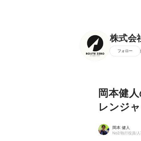
株式会
フォロー
岡本健人
レンジャ
岡本 健人