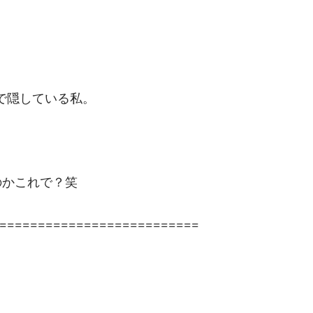
で隠している私。
のかこれで？笑
==========================