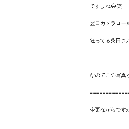
ですよね😂笑
翌日カメラロー
狂ってる柴田さ
なのでこの写真
============
今更ながらです