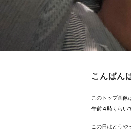
こんばん
このトップ画像
くらい
午前４時
この日はどうや