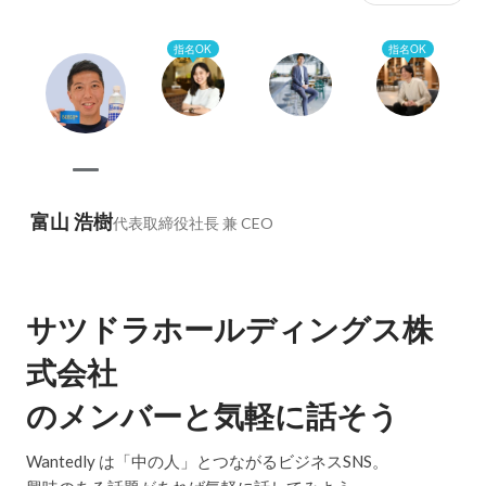
指名OK
指名OK
富山 浩樹
代表取締役社長 兼 CEO
サツドラホールディングス株
式会社
のメンバーと気軽に話そう
Wantedly は「中の人」とつながるビジネスSNS。