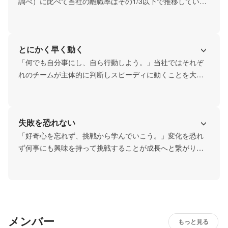
さのひとつです。
調べ）に比べて当社の離職率はその1/3以下で推移していま
す。高い従業員定着率がもたらす安心感をベースに、長期
的なライフプランを描きながら働くことができます。
とにかく早く動く
「何でも自分事にし、自ら行動しよう。」当社ではそれぞ
れのチームが主体的に判断しスピーディに動くことを大切
にしています。大きな組織の安定感と小さなユニットでの
スピード感、その両輪で多彩な事業を進めています。
失敗を恐れない
「好奇心を忘れず、挑戦から学んでいこう。」変化を恐れ
ず何事にも興味を持って挑戦することが成長へと繋がりま
す。「困難」は自分たちを成長させることができるチャン
ス。そう捉えることを大切にしています。
メンバー
もっと見る