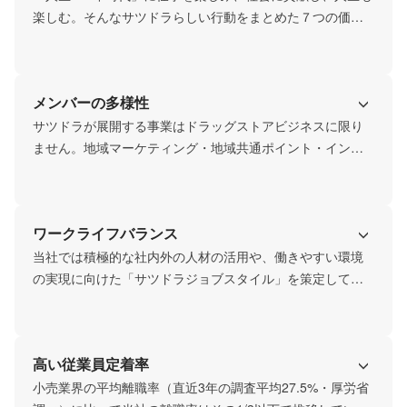
楽しむ。そんなサツドラらしい行動をまとめた７つの価値
観「SATUDORA WAY」のひとつに「オープンに、フェアに
いこう。」があります。情報を共有し、公明正大に。家族
に誇れる、誠実な行動を大切に。風通し良く、フラットな
メンバーの多様性
コミュニケーションを大切にしています。
サツドラが展開する事業はドラッグストアビジネスに限り
ません。地域マーケティング・地域共通ポイント・インキ
ュベーションスペース運営・プログラミング教育・電力・
システム開発・自治体連携など、地域を繋げる多彩な事業
展開を進めている当社では出身も経験業種も世代も国籍も
ワークライフバランス
異なる多様なメンバーがそれぞれの個性と視点を活かして
活躍しています。「違いを認めあい、互いの強みを活かそ
当社では積極的な社内外の人材の活用や、働きやすい環境
う。」私たちが大切にしている価値観です。
の実現に向けた「サツドラジョブスタイル」を策定してい
ます。女性活躍推進法に基づく厚生労働大臣認定「えるぼ
し」を取得しているほか、シニア活躍制度・副業兼業制
度・在宅ワーク制度・同性パートナー登録制度など多様な
高い従業員定着率
働き方が叶う環境を提供。自分の人生・家族やパートナー
との時間を大切にしながら仕事を楽しむのがサツドラらし
小売業界の平均離職率（直近3年の調査平均27.5%・厚労省