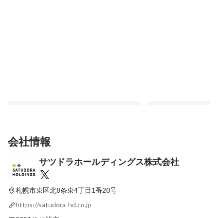
会社情報
サツドラホールディングス株式会社
2024年サツドラの新入社員研修・入社式を
女性社員の活躍を支え
レポート！
度」について【サツド
制度を紹介】
札幌市東区北8条東4丁目1番20号
最新順で表示
最新順で表示
https://satudora-hd.co.jp